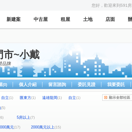
您好，歡迎來到591
新建案
中古屋
租屋
土地
店面
門市~小戴
營品牌
屋
個人介紹
留言諮詢
委託見證
我要委託
(0)
自立
匯東方
遠雄龍岡
自立
顯示全部社區
(1)
(1)
(1)
(1)
龍騰御璽
合遠家和雅苑
合遠大學城
(1)
(1)
(1)
地
(5)
廷
新都廷
光明無限
東興學園
(1)
(1)
(1)
(1)
5房以上
(6)
(7)
翔富御
國鐵名園
真綻
柏宣VIVA
(1)
(1)
(1)
(1)
皇翔G1
昱郡美學
華登御墅
(1)
(1)
(1)
(1)
-2000萬元
2000萬元以上
(17)
(15)