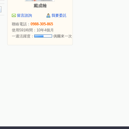
戴成翰
留言諮詢
我要委託
聯絡電話：
0988-305-865
使用591時間：10年4個月
一週活躍度：
偶爾來一次