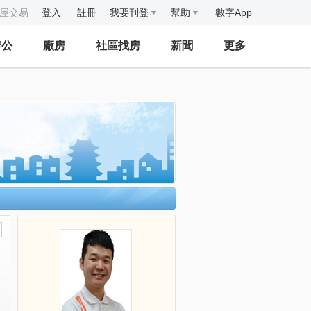
房屋交易
登入
註冊
我要刊登
幫助
數字App
辦公
廠房
社區找房
新聞
更多