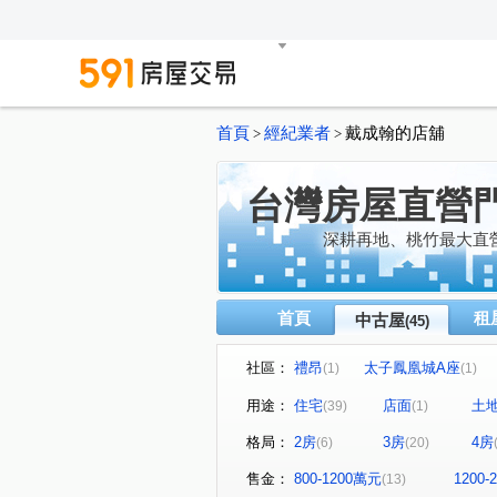
首頁
經紀業者
戴成翰的店舖
>
>
台灣房屋直營
深耕再地、桃竹最大直
首頁
租
中古屋
(45)
社區：
禮昂
太子鳳凰城A座
(1)
(1)
幸福樂章大樓
新傳麒
(1)
(1)
用途：
住宅
店面
土
(39)
(1)
太子國際村
北帝國皇家宮
(1)
格局：
2房
3房
4房
(6)
(20)
崇義七賢
鉑水漾
振
(1)
(1)
閱讀翡冷翠五期
太子假期
(1)
售金：
800-1200萬元
1200
(13)