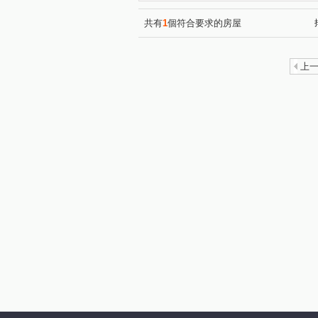
榮民南路
(1)
上嶺段
光
(1)
金鋒四街
大湖路二段
(2)
(1)
共有
1
個符合要求的房屋
榮安八街
龍安路
金
(1)
(1)
南東路
龍德路
榮和
(1)
(1)
上
光輝街
金山三街
延
(1)
(1)
中豐路南勢二段
中山東路
(1)
福星七街
仁和路二段
(1)
(1)
員林路二段
中山南路
(1)
(1)