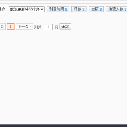
明段
合浦街
光明路一段
龍東路
(1)
(1)
(1)
(2)
永福路
龍陵路
中正三路
自立五街
(1)
(1)
(1)
(1)
刊登時間
坪數
金額
瀏覽人數
排序：
海街
龍平路
介壽路二段
貿西路
(1)
(1)
(1)
(1)
六街
龍慈路
龍岡路二段
南園二路
(1)
(1)
(1)
(1)
一頁
1
下一頁
到第
頁
平路二段
興仁路二段
華美三路
(1)
(1)
(1)
四段
平東路
莊敬路
三興路東勢段
(1)
(1)
(1)
(1)
吉利六街
豐德二路
長興路
(1)
(1)
(1)
吉林二路
(1)