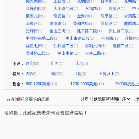
榮民南路
上嶺段
光明段
合浦街
光明路
(1)
(1)
(1)
(1)
金鋒四街
大湖路二段
永福路
龍陵路
中
(2)
(1)
(1)
(1)
榮安八街
龍安路
金海街
龍平路
介壽路
(1)
(1)
(1)
(1)
南東路
龍德路
榮和六街
龍慈路
龍岡路
(1)
(1)
(1)
(1)
光輝街
金山三街
延平路二段
興仁路二段
(1)
(1)
(1)
(1)
中豐路南勢二段
中山東路四段
平東路
莊敬路
(1)
(1)
(1)
(
福星七街
仁和路二段
吉利六街
豐德二路
(1)
(1)
(1)
(1)
員林路二段
中山南路
吉林二路
(1)
(1)
(1)
用途：
住宅
店面
土地
(39)
(1)
(5)
格局：
2房
3房
4房
5房以上
(6)
(20)
(6)
(7)
售金：
800-1200萬元
1200-2000萬元
2000萬元以
(13)
(17)
共有
0
個符合要求的房屋
排序：
很抱歉，此經紀業者未刊登售屋廣告唷！