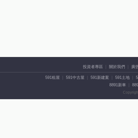
投資者專區
關於我們
廣
591租屋
591中古屋
591新建案
591土地
8891新車
88
Copyrigh