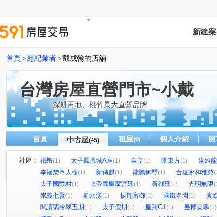
新建案
首頁
經紀業者
戴成翰的店舖
>
>
台灣房屋直營門市~小戴
深耕再地、桃竹最大直營品牌
首頁
租屋
個人介紹
留
中古屋
(0)
(45)
社區：
禮昂
太子鳳凰城A座
自立
匯東方
遠雄龍
(1)
(1)
(1)
(1)
幸福樂章大樓
新傳麒
龍騰御璽
合遠家和雅苑
(1)
(1)
(1)
(
太子國際村
北帝國皇家宮廷
新都廷
光明無限
(1)
(1)
(1)
(
崇義七賢
鉑水漾
振翔富御
國鐵名園
真
(1)
(1)
(1)
(1)
閱讀翡冷翠五期
太子假期
皇翔G1
昱郡美學
(1)
(1)
(1)
(1)