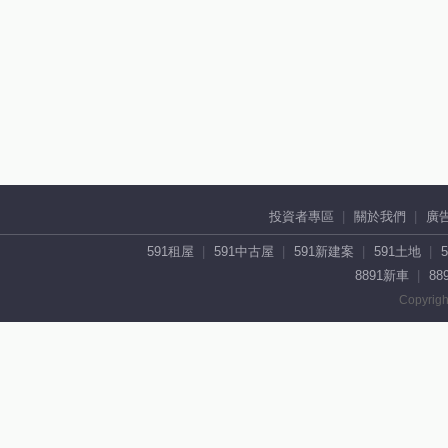
投資者專區
關於我們
廣
591租屋
591中古屋
591新建案
591土地
8891新車
88
Copyrigh