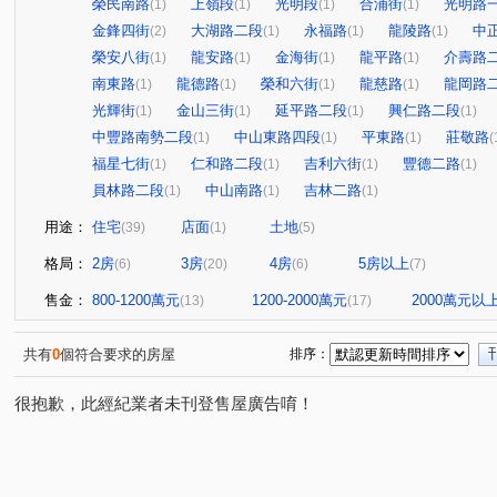
榮民南路
上嶺段
光明段
合浦街
光明路
(1)
(1)
(1)
(1)
金鋒四街
大湖路二段
永福路
龍陵路
中
(2)
(1)
(1)
(1)
榮安八街
龍安路
金海街
龍平路
介壽路
(1)
(1)
(1)
(1)
南東路
龍德路
榮和六街
龍慈路
龍岡路
(1)
(1)
(1)
(1)
光輝街
金山三街
延平路二段
興仁路二段
(1)
(1)
(1)
(1)
中豐路南勢二段
中山東路四段
平東路
莊敬路
(1)
(1)
(1)
(
福星七街
仁和路二段
吉利六街
豐德二路
(1)
(1)
(1)
(1)
員林路二段
中山南路
吉林二路
(1)
(1)
(1)
用途：
住宅
店面
土地
(39)
(1)
(5)
格局：
2房
3房
4房
5房以上
(6)
(20)
(6)
(7)
售金：
800-1200萬元
1200-2000萬元
2000萬元以
(13)
(17)
共有
0
個符合要求的房屋
排序：
很抱歉，此經紀業者未刊登售屋廣告唷！