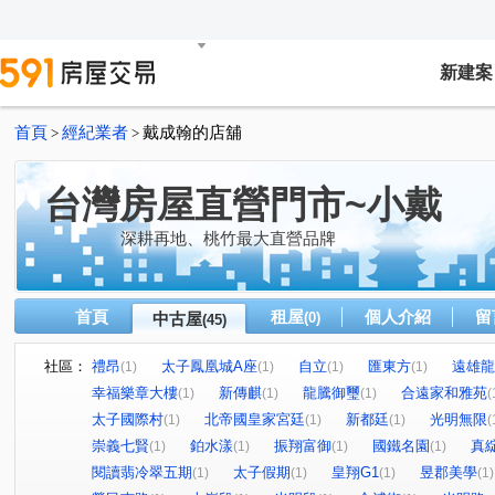
新建案
首頁
經紀業者
戴成翰的店舖
>
>
台灣房屋直營門市~小戴
深耕再地、桃竹最大直營品牌
首頁
租屋
個人介紹
留
中古屋
(0)
(45)
社區：
禮昂
太子鳳凰城A座
自立
匯東方
遠雄龍
(1)
(1)
(1)
(1)
幸福樂章大樓
新傳麒
龍騰御璽
合遠家和雅苑
(1)
(1)
(1)
(
太子國際村
北帝國皇家宮廷
新都廷
光明無限
(1)
(1)
(1)
(
崇義七賢
鉑水漾
振翔富御
國鐵名園
真
(1)
(1)
(1)
(1)
閱讀翡冷翠五期
太子假期
皇翔G1
昱郡美學
(1)
(1)
(1)
(1)