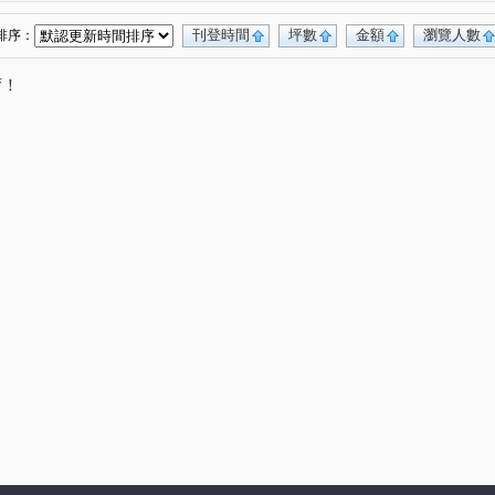
刊登時間
坪數
金額
瀏覽人數
排序：
唷！