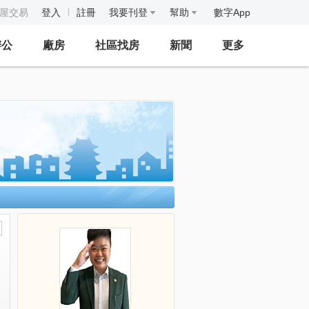
房屋交易
登入
註冊
我要刊登
幫助
數字App
辦公
廠房
社區找房
新聞
更多