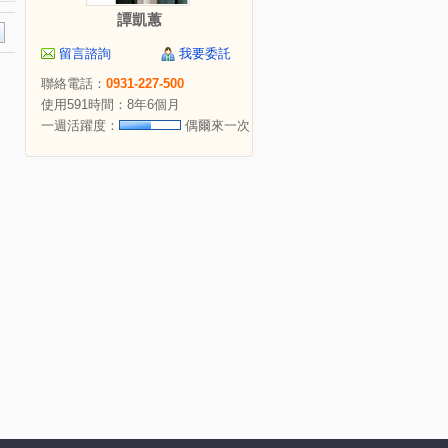
譚凱蕙
留言諮詢
我要委託
聯絡電話：
0931-227-500
使用591時間：8年6個月
一週活躍度：
偶爾來一次