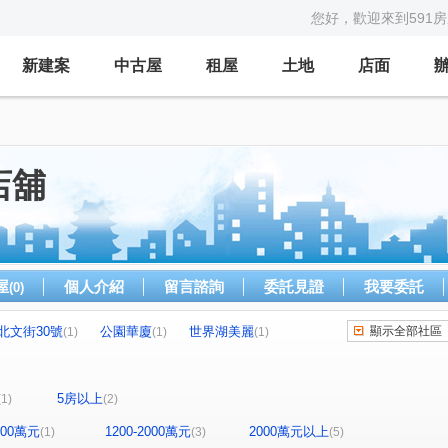
您好，歡迎來到591
新建案
中古屋
租屋
土地
店面
店舖
屋
個人介紹
留言諮詢
委託見證
我要委託
(0)
北文街30號
公園華廈
世界湖美麗
顯示全部社區
(1)
(1)
(1)
德二街
民生路二段
鹽行路
國治路
(1)
(1)
(1)
(1)
路四段
湖美二街
(1)
(1)
5房以上
(1)
(2)
1200萬元
1200-2000萬元
2000萬元以上
(1)
(3)
(5)