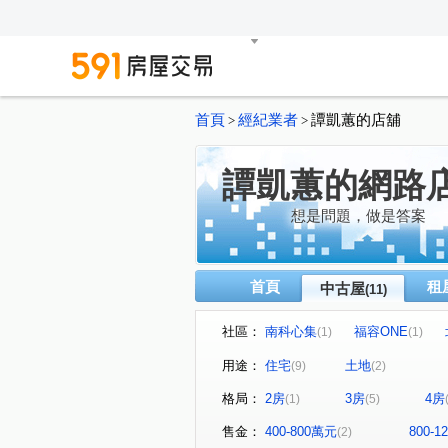
首頁
經紀業者
譚凱蕙的店舖
>
>
譚凱蕙的網路
想是問題，做是答案
首頁
租
中古屋
(11)
社區：
南科心集
福容ONE
(1)
(1)
安吉路一段
新吉
崇
(1)
(1)
用途：
住宅
土地
(9)
(2)
北文街
國華街
民權
(1)
(1)
格局：
2房
3房
4房
(1)
(5)
售金：
400-800萬元
800-
(2)