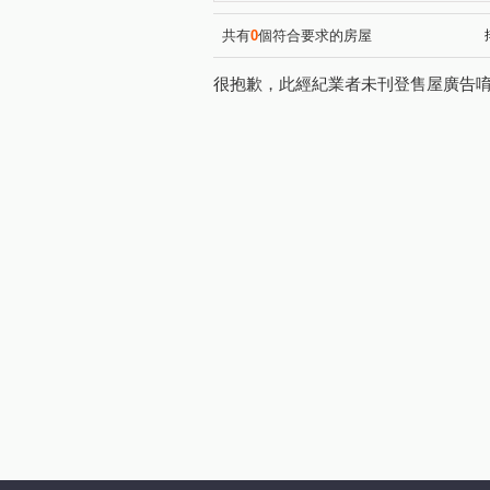
共有
0
個符合要求的房屋
很抱歉，此經紀業者未刊登售屋廣告