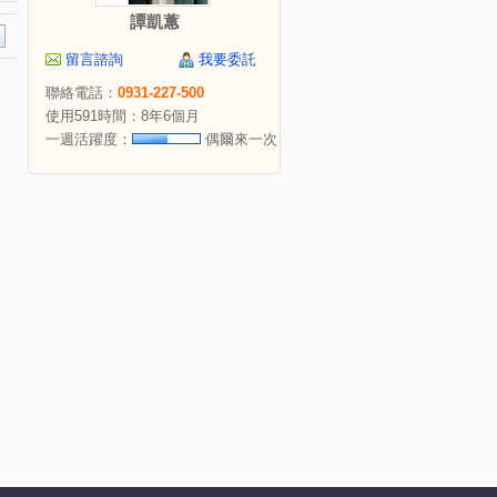
譚凱蕙
留言諮詢
我要委託
聯絡電話：
0931-227-500
使用591時間：8年6個月
一週活躍度：
偶爾來一次