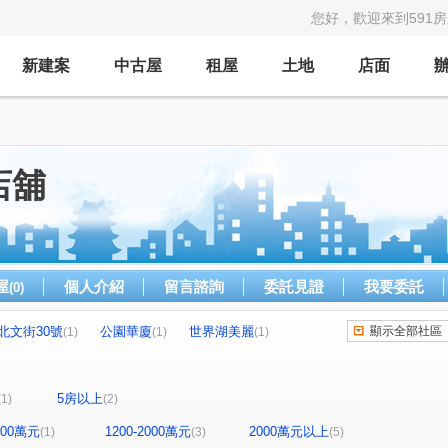
您好，歡迎來到591
新建案
中古屋
租屋
土地
店面
店舖
屋
個人介紹
留言諮詢
委託見證
我要委託
(0)
北文街30號
公園華廈
世界湖美麗
顯示全部社區
(1)
(1)
(1)
德二街
民生路二段
鹽行路
國治路
(1)
(1)
(1)
(1)
路四段
湖美二街
(1)
(1)
5房以上
(1)
(2)
1200萬元
1200-2000萬元
2000萬元以上
(1)
(3)
(5)