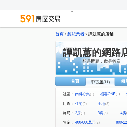
首頁
經紀業者
譚凱蕙的店舖
>
>
譚凱蕙的網路
想是問題，做是答案
首頁
租
中古屋
(11)
社區：
南科心集
福容ONE
(1)
(1)
安吉路一段
新吉
崇
(1)
(1)
用途：
住宅
土地
(9)
(2)
北文街
國華街
民權
(1)
(1)
格局：
2房
3房
4房
(1)
(5)
售金：
400-800萬元
800-
(2)