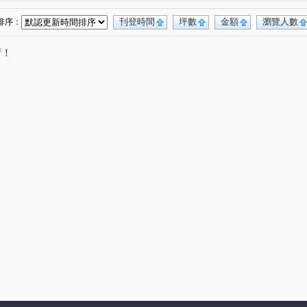
刊登時間
坪數
金額
瀏覽人數
排序：
唷！