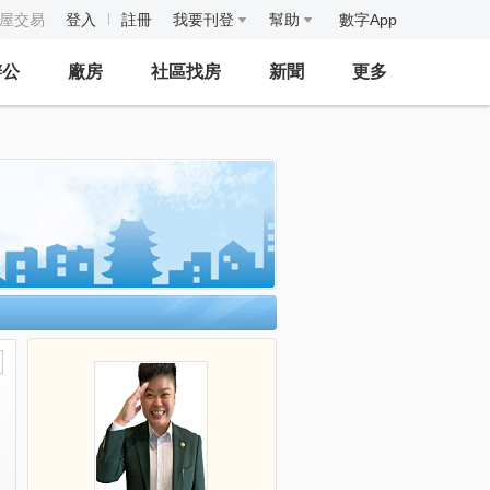
房屋交易
登入
註冊
我要刊登
幫助
數字App
辦公
廠房
社區找房
新聞
更多