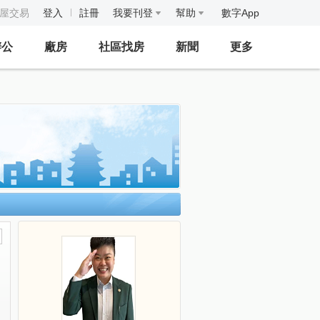
房屋交易
登入
註冊
我要刊登
幫助
數字App
辦公
廠房
社區找房
新聞
更多