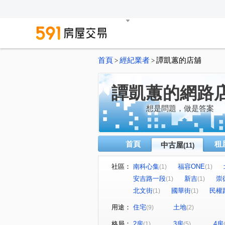
首頁
經紀業者
譚凱蕙的店舖
>
>
譚凱蕙的網路
想是問題，做是答案
首頁
租
中古屋
(11)
社區：
南科心集
福容ONE
(1)
(1)
安吉路一段
新吉
崇
(1)
(1)
北文街
國華街
民權
(1)
(1)
用途：
住宅
土地
(9)
(2)
格局：
2房
3房
4房
(1)
(5)