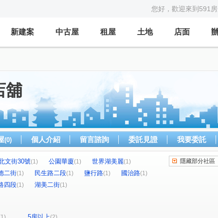
您好，歡迎來到591
新建案
中古屋
租屋
土地
店面
店舖
屋
個人介紹
留言諮詢
委託見證
我要委託
(0)
北文街30號
公園華廈
世界湖美麗
隱藏部分社區
(1)
(1)
(1)
德二街
民生路二段
鹽行路
國治路
(1)
(1)
(1)
(1)
路四段
湖美二街
(1)
(1)
5房以上
(1)
(2)