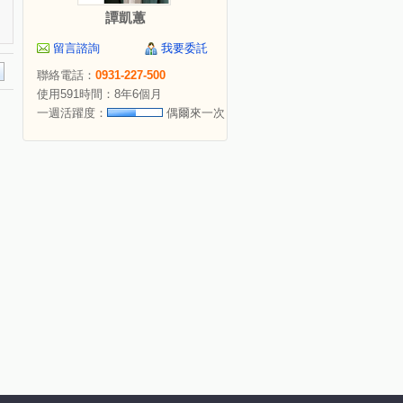
譚凱蕙
留言諮詢
我要委託
聯絡電話：
0931-227-500
使用591時間：8年6個月
一週活躍度：
偶爾來一次