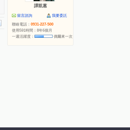
譚凱蕙
留言諮詢
我要委託
聯絡電話：
0931-227-500
使用591時間：8年6個月
一週活躍度：
偶爾來一次