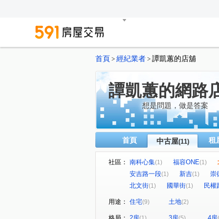
首頁
經紀業者
譚凱蕙的店舖
>
>
譚凱蕙的網路
想是問題，做是答案
首頁
租
中古屋
(11)
社區：
南科心集
福容ONE
(1)
(1)
安吉路一段
新吉
崇
(1)
(1)
北文街
國華街
民權
(1)
(1)
用途：
住宅
土地
(9)
(2)
格局：
2房
3房
4房
(1)
(5)