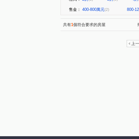
售金：
400-800萬元
800-
(2)
共有
1
個符合要求的房屋
上