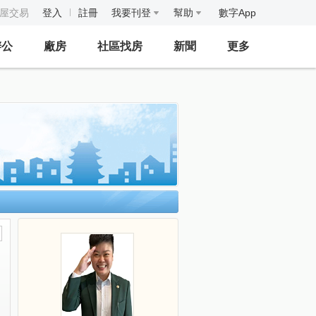
房屋交易
登入
註冊
我要刊登
幫助
數字App
辦公
廠房
社區找房
新聞
更多