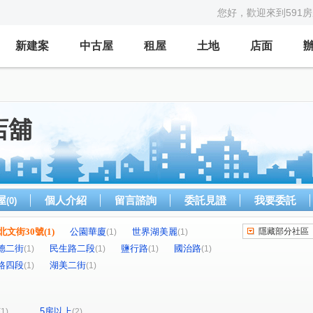
您好，歡迎來到591
新建案
中古屋
租屋
土地
店面
店舖
屋
個人介紹
留言諮詢
委託見證
我要委託
(0)
北文街30號
(1)
公園華廈
世界湖美麗
隱藏部分社區
(1)
(1)
德二街
民生路二段
鹽行路
國治路
(1)
(1)
(1)
(1)
路四段
湖美二街
(1)
(1)
5房以上
(1)
(2)