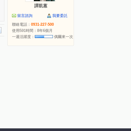
譚凱蕙
留言諮詢
我要委託
聯絡電話：
0931-227-500
使用591時間：8年6個月
一週活躍度：
偶爾來一次