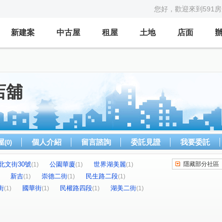
您好，歡迎來到591
新建案
中古屋
租屋
土地
店面
店舖
屋
個人介紹
留言諮詢
委託見證
我要委託
(0)
北文街30號
公園華廈
世界湖美麗
隱藏部分社區
(1)
(1)
(1)
新吉
崇德二街
民生路二段
(1)
(1)
(1)
街
國華街
民權路四段
湖美二街
(1)
(1)
(1)
(1)