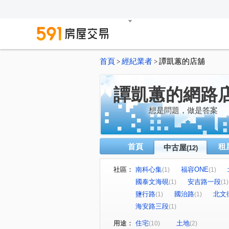
首頁
經紀業者
譚凱蕙的店舖
>
>
譚凱蕙的網路
想是問題，做是答案
首頁
租
中古屋
(12)
社區：
南科心集
福容ONE
(1)
(1)
國泰文海硯
安吉路一段
(1)
(1)
鹽行路
國治路
北文
(1)
(1)
海安路三段
(1)
用途：
住宅
土地
(10)
(2)