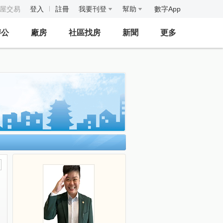
房屋交易
登入
註冊
我要刊登
幫助
數字App
辦公
廠房
社區找房
新聞
更多