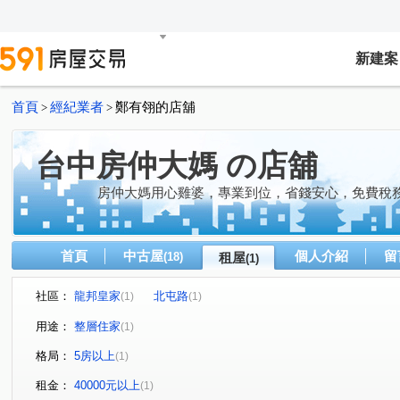
新建案
首頁
經紀業者
鄭有翎的店舖
>
>
台中房仲大媽 の店舖
房仲大媽用心雞婆，專業到位，省錢安心，免費稅
首頁
中古屋
個人介紹
留
(18)
租屋
(1)
社區：
龍邦皇家
北屯路
(1)
(1)
用途：
整層住家
(1)
格局：
5房以上
(1)
租金：
40000元以上
(1)