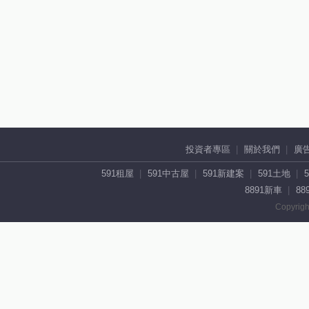
投資者專區
關於我們
廣
591租屋
591中古屋
591新建案
591土地
8891新車
88
Copyrigh