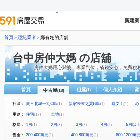
新建案
首頁
經紀業者
鄭有翎的店舖
>
>
台中房仲大媽 の店舖
房仲大媽用心雞婆，專業到位，省錢安心，免費稅
首頁
租屋
個人介紹
留
中古屋
(1)
(18)
社區：
廣三北城一期C區
親家未來之翼B區
鑫文山
心
(1)
(1)
(1)
惠宇文化願景
雷中慶園社區
佳鏵樹璽
昇佳春
(1)
(1)
(1)
用途：
住宅
土地
(17)
(1)
美麗殿大廈
登陽春賞
惠宇上晴
東成三街
(1)
(1)
(1)
(1)
格局：
1房
2房
3房
4房
5房以
(1)
(3)
(8)
(2)
文濱路
安順東十街
環太東路
熱河路二段
(1)
(1)
(1)
(1)
東義街
斗潭路
大智街
原子街
大忠南街
(1)
(1)
(1)
(1)
(
售金：
200-400萬元
400-800萬元
800-1200萬
(1)
(1)