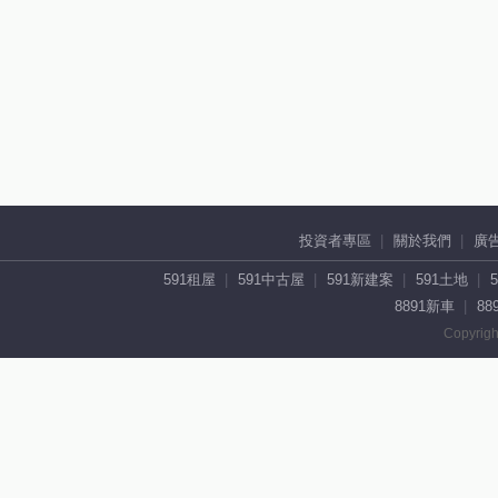
投資者專區
關於我們
廣
591租屋
591中古屋
591新建案
591土地
8891新車
88
Copyrigh