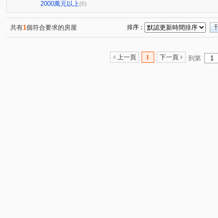
敦富路
(1)
向上路五段
崇倫街
(1)
(1)
2000萬元以上
(6)
共有
1
個符合要求的房屋
排序：
上一頁
1
下一頁
到第