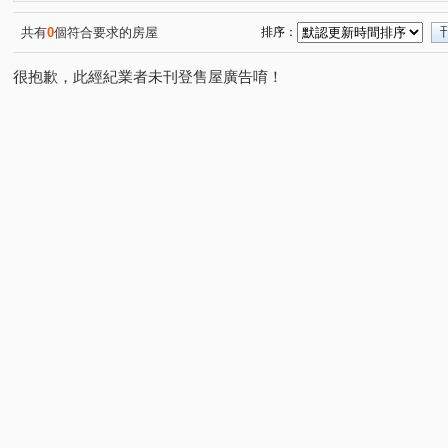
湖濱1號四期湖濱雙星
浩瀚湖濱城
赫里翁臻愛
(2)
(1)
(3)
寧夏東二街
向上路二段
金龍街
德富路
(2)
(3)
(1)
(2)
共有
0
個符合要求的房屋
排序：
黎明東街
松義街
文昌街
敦富路
大全街
(4)
(1)
(3)
(2)
(
很抱歉，此經紀業者未刊登售屋廣告唷！
保安二街
溪南路二段
寧夏路
北屯路
精
(3)
(1)
(5)
(1)
建成路
公益路
東湖路
向上北路
河南路
(1)
(2)
(1)
(1)
新榮街
民興街
三榮路二段
金山路
樂利
(3)
(1)
(1)
(1)
福科路
文昌東七街
忠太東路
樂業南路
(1)
(1)
(1)
(2)
環中路二段
(3)