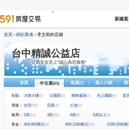
新建案
首頁
經紀業者
李文助的店舖
>
>
台中精誠公益店
交易安全至上*誠心為您服務*
首頁
租屋
個人介紹
留
中古屋
(1)
(63)
社區：
大師大樓
公園苑
鄉林麗池
向上園邸
富
(3)
(1)
(1)
(4)
寶輝THE SPRINGS
大全街美華廈
大宅豐鼎
(2)
(1)
(1)
用途：
住宅
店面
土地
(53)
(4)
(3)
大家
太宇尊爵
向陽新象
大師大樓
鑫園2
(5)
(1)
(1)
(2)
格局：
2房
3房
4房
5房以上
(11)
(30)
(6)
(9)
美術園到七米活路透天
龍寶悅臻邸
總裁大樓
(1)
(1)
(1)
表參道
寶輝世紀莊園/寶輝VILLAGE2
晴園別莊
(1)
(1)
(1)
售金：
400-800萬元
800-1200萬元
1200-2000
(4)
(16)