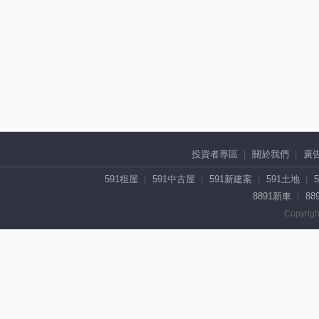
投資者專區
關於我們
廣
591租屋
591中古屋
591新建案
591土地
8891新車
88
Copyrigh