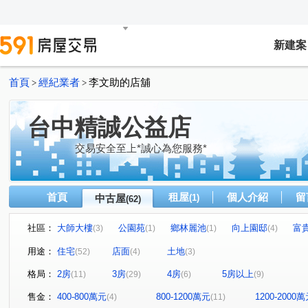
新建案
首頁
經紀業者
李文助的店舖
>
>
台中精誠公益店
交易安全至上*誠心為您服務*
首頁
租屋
個人介紹
留
中古屋
(1)
(62)
社區：
大師大樓
公園苑
鄉林麗池
向上園邸
富
(3)
(1)
(1)
(4)
寶輝THE SPRINGS
大全街美華廈
大宅豐鼎
(2)
(1)
(1)
用途：
住宅
店面
土地
(52)
(4)
(3)
大家
太宇尊爵
向陽新象
大師大樓
鑫園2
(5)
(1)
(1)
(2)
格局：
2房
3房
4房
5房以上
(11)
(29)
(6)
(9)
美術園到七米活路透天
龍寶悅臻邸
總裁大樓
(1)
(1)
(1)
表參道
寶輝世紀莊園/寶輝VILLAGE2
晴園別莊
(1)
(1)
(1)
售金：
400-800萬元
800-1200萬元
1200-2000
(4)
(11)