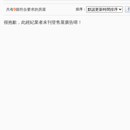
湖濱1號四期湖濱雙星
浩瀚湖濱城
赫里翁臻愛
(2)
(1)
(3)
寧夏東二街
向上路二段
金龍街
德富路
(2)
(3)
(1)
(2)
共有
0
個符合要求的房屋
排序：
黎明東街
松義街
文昌街
敦富路
大全街
(4)
(1)
(3)
(2)
(
很抱歉，此經紀業者未刊登售屋廣告唷！
保安二街
溪南路二段
寧夏路
北屯路
精
(2)
(1)
(5)
(1)
建成路
公益路
東湖路
向上北路
河南路
(1)
(2)
(1)
(1)
新榮街
民興街
三榮路二段
金山路
樂利
(3)
(1)
(1)
(1)
福科路
文昌東七街
忠太東路
樂業南路
(1)
(1)
(1)
(2)
環中路二段
(3)