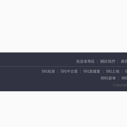
投資者專區
關於我們
廣
591租屋
591中古屋
591新建案
591土地
8891新車
88
Copyrigh