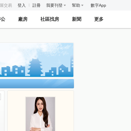
房屋交易
登入
註冊
我要刊登
幫助
數字App
辦公
廠房
社區找房
新聞
更多