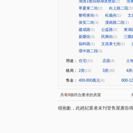
湖濱1號四期湖濱雙星
浩
(2)
寧夏東二街
向上路二段
(2)
(3)
黎明東街
松義街
文
(4)
(1)
保安二街
溪南路二段
(3)
(1)
建成路
公益路
東湖
(1)
(2)
新榮街
民興街
三榮
(3)
(1)
福科路
文昌東七街
(1)
(1)
環中路二段
(3)
用途：
住宅
店面
土
(53)
(4)
格局：
2房
3房
4房
(11)
(30)
售金：
400-800萬元
800-
(4)
共有
0
個符合要求的房屋
很抱歉，此經紀業者未刊登售屋廣告