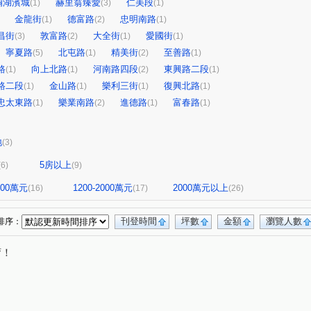
瀚湖濱城
赫里翁臻愛
仁美段
(1)
(3)
(1)
金龍街
德富路
忠明南路
(1)
(2)
(1)
昌街
敦富路
大全街
愛國街
(3)
(2)
(1)
(1)
寧夏路
北屯路
精美街
至善路
(5)
(1)
(2)
(1)
路
向上北路
河南路四段
東興路二段
(1)
(1)
(2)
(1)
路二段
金山路
樂利三街
復興北路
(1)
(1)
(1)
(1)
忠太東路
樂業南路
進德路
富春路
(1)
(2)
(1)
(1)
地
(3)
5房以上
(6)
(9)
1200萬元
1200-2000萬元
2000萬元以上
(16)
(17)
(26)
刊登時間
坪數
金額
瀏覽人數
排序：
唷！