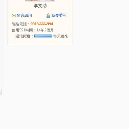
李文助
留言諮詢
我要委託
聯絡電話：
0913-666-994
使用591時間：14年2個月
一週活躍度：
每天都來