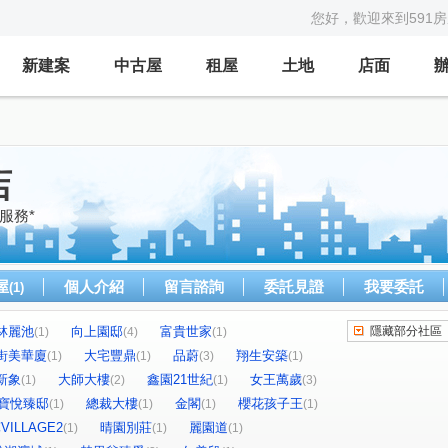
您好，歡迎來到591
新建案
中古屋
租屋
土地
店面
店
服務*
屋
個人介紹
留言諮詢
委託見證
我要委託
(1)
林麗池
向上園邸
富貴世家
隱藏部分社區
(1)
(4)
(1)
街美華廈
大宅豐鼎
品蔚
翔生安築
(1)
(1)
(3)
(1)
新象
大師大樓
鑫園21世紀
女王萬歲
(1)
(2)
(1)
(3)
寶悅臻邸
總裁大樓
金閣
櫻花孩子王
(1)
(1)
(1)
(1)
ILLAGE2
晴園別莊
麗園道
(1)
(1)
(1)