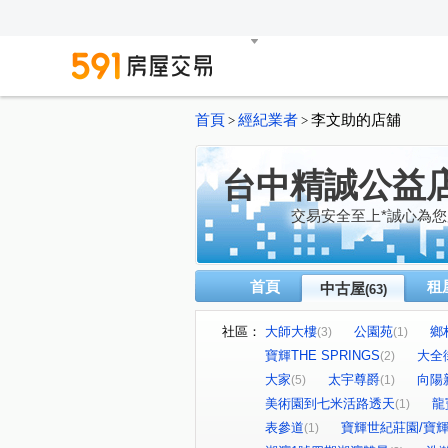
首頁
經紀業者
李文助的店舖
>
>
台中精誠公益
交易安全至上*誠心為您
首頁
租
中古屋
(63)
社區：
大師大樓
公園苑
鄉
(3)
(1)
寶輝THE SPRINGS
大全
(2)
大家
太宇尊爵
向陽
(5)
(1)
美術園到七米活路透天
龍
(1)
表參道
寶輝世紀莊園/寶輝V
(1)