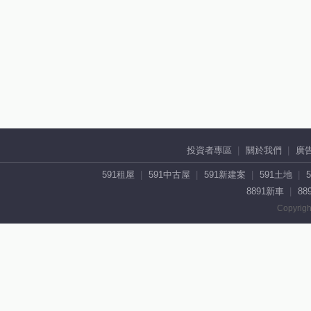
投資者專區
關於我們
廣
591租屋
591中古屋
591新建案
591土地
8891新車
88
Copyrigh