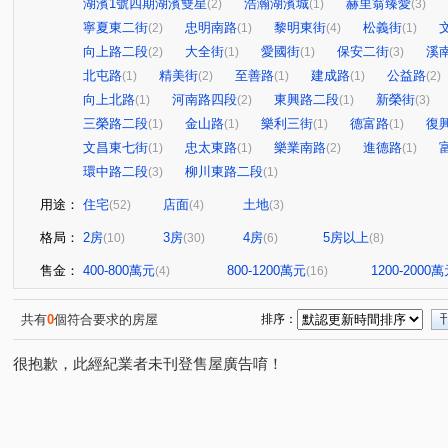
湖濱1號四期湖濱雙星
浩瀚湖濱城
赫里翁臻愛
(2)
(1)
(3)
寧夏東二街
忠明南路
黎明東街
松義街
(2)
(1)
(4)
(1)
向上路二段
大全街
愛國街
保安二街
溪
(2)
(1)
(1)
(3)
北屯路
精美街
至善路
建成路
公益路
(1)
(2)
(1)
(1)
(2)
向上北路
河南路四段
東興路二段
新榮街
(1)
(2)
(1)
(3)
三榮路二段
金山路
樂利三街
德富路
復
(1)
(1)
(1)
(1)
文昌東七街
忠太東路
樂業南路
進德路
(1)
(1)
(2)
(1)
環中路二段
柳川東路二段
(3)
(1)
用途：
住宅
店面
土地
(52)
(4)
(3)
格局：
2房
3房
4房
5房以上
(10)
(30)
(6)
(8)
售金：
400-800萬元
800-1200萬元
1200-2000
(4)
(16)
共有
0
個符合要求的房屋
排序：
很抱歉，此經紀業者未刊登售屋廣告唷！