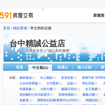
新建案
首頁
經紀業者
李文助的店舖
>
>
台中精誠公益店
交易安全至上*誠心為您服務*
首頁
租屋
個人介紹
留
中古屋
(1)
(61)
社區：
鄉林麗池
向上園邸
富貴世家
寶輝THE SPRIN
(1)
(4)
(1)
大全街美華廈
大宅豐鼎
品蔚
翔生安築
(1)
(1)
(3)
(1)
向陽新象
大師大樓
鑫園21世紀
女王萬歲
(1)
(2)
(1)
(3)
美術園到七米活路透天
龍寶悅臻邸
總裁大樓
(1)
(1)
(1)
表參道
寶輝世紀莊園/寶輝VILLAGE2
晴園別莊
(1)
(1)
(1)