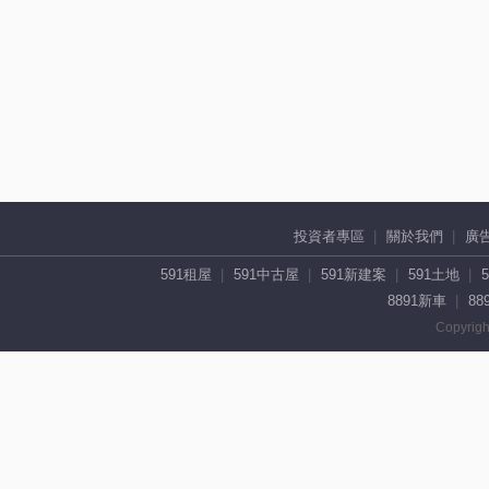
投資者專區
關於我們
廣
591租屋
591中古屋
591新建案
591土地
8891新車
88
Copyrigh