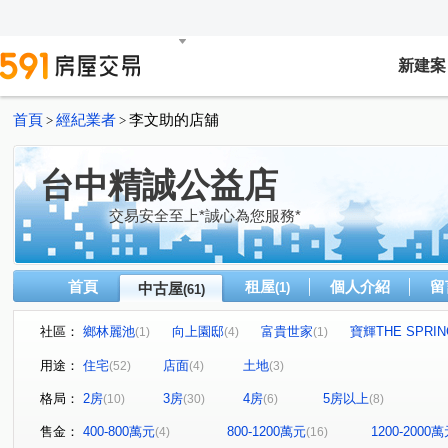
新建案
首頁
經紀業者
李文助的店舖
>
>
台中精誠公益店
交易安全至上*誠心為您服務*
首頁
租屋
個人介紹
留
中古屋
(1)
(61)
社區：
鄉林麗池
向上園邸
富貴世家
寶輝THE SPRIN
(1)
(4)
(1)
大全街美華廈
大宅豐鼎
品蔚
翔生安築
(1)
(1)
(3)
(1)
用途：
住宅
店面
土地
(52)
(4)
(3)
向陽新象
大師大樓
鑫園21世紀
女王萬歲
(1)
(2)
(1)
(3)
格局：
2房
3房
4房
5房以上
(10)
(30)
(6)
(8)
美術園到七米活路透天
龍寶悅臻邸
總裁大樓
(1)
(1)
(1)
表參道
寶輝世紀莊園/寶輝VILLAGE2
晴園別莊
(1)
(1)
(1)
售金：
400-800萬元
800-1200萬元
1200-2000
(4)
(16)