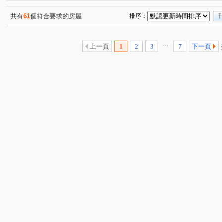
湖濱1號四期湖濱雙星
浩瀚湖濱城
赫里翁臻愛
(2)
(1)
(3)
寧夏東二街
忠明南路
黎明東街
松義街
(2)
(1)
(4)
(1)
共有
61
個符合要求的房屋
排序：
向上路二段
大全街
愛國街
保安二街
溪
(2)
(1)
(1)
(3)
北屯路
精美街
至善路
建成路
公益路
(1)
(2)
(1)
(1)
(2)
...
上一頁
1
2
3
7
下一頁
向上北路
河南路四段
東興路二段
新榮街
(1)
(2)
(1)
(3)
三榮路二段
金山路
樂利三街
德富路
復
(1)
(1)
(1)
(1)
文昌東七街
忠太東路
樂業南路
進德路
(1)
(1)
(2)
(1)
環中路二段
柳川東路二段
(3)
(1)