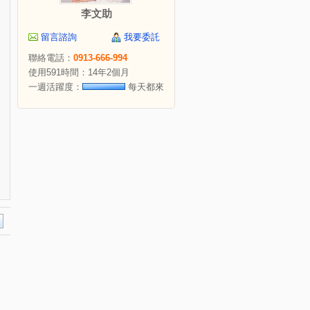
李文助
留言諮詢
我要委託
聯絡電話：
0913-666-994
使用591時間：14年2個月
一週活躍度：
每天都來