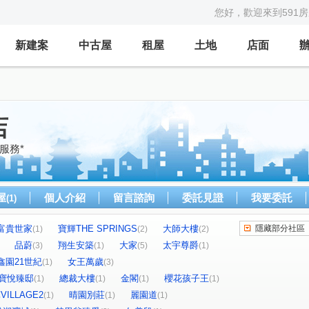
您好，歡迎來到591
新建案
中古屋
租屋
土地
店面
店
服務*
屋
個人介紹
留言諮詢
委託見證
我要委託
(1)
富貴世家
寶輝THE SPRINGS
大師大樓
隱藏部分社區
(1)
(2)
(2)
品蔚
翔生安築
大家
太宇尊爵
(3)
(1)
(5)
(1)
鑫園21世紀
女王萬歲
(1)
(3)
寶悅臻邸
總裁大樓
金閣
櫻花孩子王
(1)
(1)
(1)
(1)
ILLAGE2
晴園別莊
麗園道
(1)
(1)
(1)