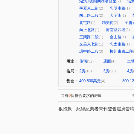
湖濱1號四期湖濱雙星
浩
(2)
寧夏東二街
忠明南路
(2)
(1)
向上路二段
大全街
(2)
(1)
北屯路
精美街
至善
(1)
(2)
向上北路
河南路四段
(1)
(2)
三榮路二段
金山路
(1)
(1)
文昌東七街
忠太東路
(1)
(1)
環中路二段
柳川東路二段
(3)
用途：
住宅
店面
土
(52)
(4)
格局：
2房
3房
4房
(10)
(30)
售金：
400-800萬元
800-
(4)
共有
0
個符合要求的房屋
很抱歉，此經紀業者未刊登售屋廣告