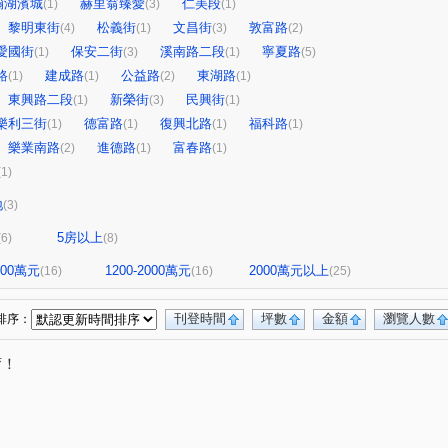
瀚湖濱城
赫里翁臻愛
仁美段
(1)
(3)
(1)
黎明東街
松義街
文昌街
敦富路
(4)
(1)
(3)
(2)
愛國街
保安二街
溪南路二段
寧夏路
(1)
(3)
(1)
(5)
路
建成路
公益路
東湖路
(1)
(1)
(2)
(1)
東興路二段
新榮街
民興街
(1)
(3)
(1)
樂利三街
德富路
復興北路
福科路
(1)
(1)
(1)
(1)
樂業南路
進德路
富春路
(2)
(1)
(1)
(1)
地
(3)
5房以上
(6)
(8)
1200萬元
1200-2000萬元
2000萬元以上
(16)
(16)
(25)
刊登時間
坪數
金額
瀏覽人數
排序：
唷！