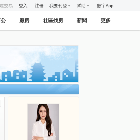
房屋交易
登入
註冊
我要刊登
幫助
數字App
辦公
廠房
社區找房
新聞
更多