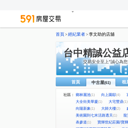
首頁
經紀業者
李文助的店舖
>
>
台中精誠公益
交易安全至上*誠心為您
首頁
租
中古屋
(61)
社區：
鄉林麗池
向上園邸
(1)
(4)
大全街美華廈
大宅豐鼎
(1)
(1)
向陽新象
大師大樓
(1)
(2)
美術園到七米活路透天
龍
(1)
表參道
寶輝世紀莊園/寶輝V
(1)