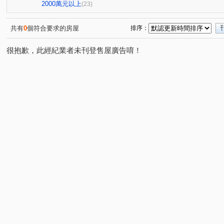
謙謙太子
燕國天地
鄉林凱撒
大安黃金城大廈
(1)
(1)
(1)
(
2000萬元以上
(23)
嘉磐樸樹
登林福安
科博天下
國美晴空
(1)
(1)
(1)
(1)
御森苑
My勝美
勝美術二期雲門登峰
喬立月河
(6)
(3)
(1)
共有
0
個符合要求的房屋
排序：
富宇綠都心
廣三北城一期C區
正承北斗星
惠
(1)
(1)
(1)
很抱歉，此經紀業者未刊登售屋廣告唷！
中國城天際線
壹號國道
孟居
大城國寶
(2)
(1)
(1)
(1)
台灣大道三段
永春東七路
國安一路
台灣大道
(2)
(1)
(2)
太原路一段
四川路
台中路
河南路四段
(1)
(2)
(1)
(1)
黎明東街
大智路
大誠街
雅環路二段
經
(1)
(1)
(1)
(1)
新平路三段
東興路一段
朝馬路
崇德八路一段
(1)
(1)
(1)
(
春安路
皇城街
敦富一街
太原路三段
保
(1)
(2)
(1)
(1)
上安路
黎明路三段
忠明南路
南陽街
通
(1)
(1)
(2)
(1)
博館一街
大墩四街
健行路
平德路
進化
(1)
(1)
(2)
(1)
向心南路
西屯路二段
景賢路
大忠南街
(1)
(2)
(3)
(2)
西安街
臺灣大道四段
文心路三段
福田二街
(1)
(1)
(1)
(1)
東成三街
安順東六街
大觀路二段
中清路三段
(1)
(1)
(1)
(
至善路
安康路
中山路二段
(1)
(1)
(1)