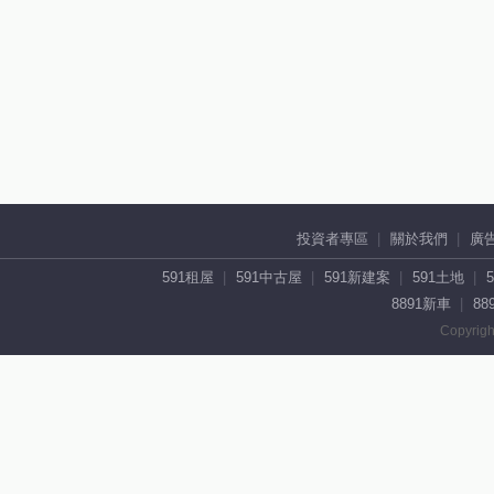
投資者專區
關於我們
廣
591租屋
591中古屋
591新建案
591土地
8891新車
88
Copyrigh