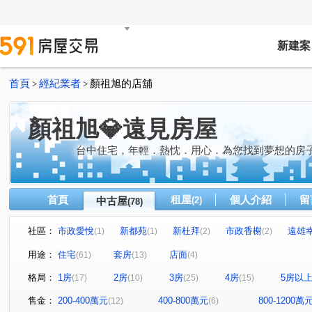
新建案
首頁
經紀業者
顏祖旭的店舖
>
>
顏祖旭💎遠見房屋
台中住宅，年輕．熱忱．用心．為您找到夢想的房
首頁
租屋
個人介紹
留
中古屋
(2)
(78)
社區：
市政愛悅
新都苑
新杜拜
市政香榭
遠雄
(1)
(1)
(2)
(2)
寶輝園道尊邸
歐洲新象
陽光多瑙河
三采市政
(1)
(2)
(1)
用途：
住宅
套房
店面
(61)
(13)
(4)
波音市彩翼
慶禾小富都大樓
時代海德大廈
時
(1)
(1)
(1)
格局：
1房
2房
3房
4房
5房以
(17)
(10)
(25)
(15)
文心高第
允將大有
惠宇晴山
菁科2MAX
(1)
(1)
(1)
(1)
松竹領航。『松風館』
惠宇樂觀
勝美彩虹城三期
(1)
(1)
(1)
售金：
200-400萬元
400-800萬元
800-1200萬
(12)
(6)