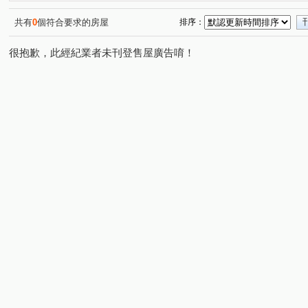
修成街
大連街
名山九街
龍勝路
龍水二
(1)
(1)
(1)
(1)
名湖街
博愛二路
文川路
美術南三路
中
(1)
(1)
(1)
(1)
共有
0
個符合要求的房屋
排序：
康平街
新南街
自立一路
公正路
龍德路
(1)
(1)
(2)
(1)
(
很抱歉，此經紀業者未刊登售屋廣告唷！