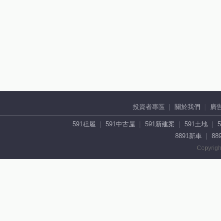
投資者專區
關於我們
廣
591租屋
591中古屋
591新建案
591土地
8891新車
88
Copyrigh