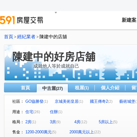
新建案
首頁
經紀業者
陳建中的店舖
>
>
陳建中的好房店舖
成就他人等於成就自己
首頁
租屋
個人介紹
留
中古屋
(1)
(27)
社區：
GO協勝發
京城美術皇居
國王傳奇2
藝術城堡
(1)
(1)
(2)
(
美孟成真
築硯
殷雄
甲六園淳白
京城巴
(1)
(1)
(1)
(1)
用途：
住宅
住辦
(26)
(1)
博愛天下大樓
棋琴26重奏
巴巴大富
聯上居謙
(1)
(1)
(1)
(
格局：
2房
3房
4房
5房以上
(1)
(9)
(12)
(5)
聖山mini
祥城祥城
國王城堡
漫光蒙梭
(1)
(2)
(1)
(1)
美術北五街
美術北三路
富農路
文直路
(1)
(2)
(1)
(1)
售金：
1200-2000萬元
2000萬元以上
(5)
(22)