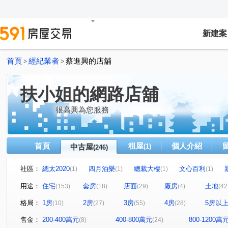
新建案
首頁
經紀業者
蔡進興的店舖
>
>
扶小姐的網路店舖
很高興為您服務
首頁
租屋
個人介紹
中古屋
(1)
(246)
社區：
總太2020
四月泊樂
總裁大樓
文心百利
(1)
(1)
(1)
(1)
高風亮節
春日城
鴻運村
模範
大誠街
(1)
(1)
(1)
(1)
(1)
用途：
住宅
套房
店面
廠房
土地
(153)
(18)
(29)
(4)
(42
佑崧豐祿
曉明儷晶
太子三蕃街
城市經典
(1)
(1)
(1)
(3)
格局：
1房
2房
3房
4房
5房以
(10)
(27)
(55)
(28)
康橋名邸
富宇豐馥
勝美術二期雲門登峰
懋榮
(1)
(1)
(1)
市政交響曲
華太松庭
寓上里安
豐邑G TOWE
(1)
(1)
(1)
售金：
200-400萬元
400-800萬元
800-1200萬
(8)
(24)