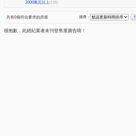
中港世紀紅CD棟
雙捷湛
新業大塊森濤
國聚知
(1)
(1)
(1)
2000萬元以上
(126)
國雄領域
親家one city
百達富裔
鄉林新月灣
(1)
(1)
(1)
(1
皇城帝寶
RIVER ONE
惠宇一清庭
櫻花高鐵之
(1)
(1)
(1)
共有
0
個符合要求的房屋
排序：
昕邑 鳥語花香
創研逸品
惠宇觀市政
惠宇禮仁
(1)
(1)
(1)
很抱歉，此經紀業者未刊登售屋廣告唷！
德鑫 G7首綻
虎嘯中村國宅
櫻花青上森
建仁
(1)
(1)
(1)
太平路429號華廈
觀光大樓
謙成賦富
青春列
(1)
(1)
(1)
興大學府城
名人山水大廈
櫻花青邁
櫻花恰恰
(1)
(1)
(1)
歐夏蕾
親家青雲道
天第大廈
盤興寬境
(1)
(1)
(1)
(1)
大義街
園中樓
華王名廈
文心中華
星境
(1)
(1)
(1)
(1)
大億民計畫
聚佳捷作
忠勤街
梅川鴻運金
(1)
(1)
(1)
(1)
國光名廈
總太美樂地
文華匯
佳昂太和3
(1)
(1)
(1)
(1)
貴族星廈
佳泰大崇德
益民一中商圈
福星路
(1)
(1)
(1)
(1)
豐邑太原YES
親家大無限
田園華廈竹園梅園
(1)
(1)
(1)
長億新平華廈二期
長虹天韻
佳茂6962澍景莊園
(1)
(1)
(1)
綠意親境大樓
雷中慶園社區
德昌國寶(富貴區)
(1)
(1)
(1)
仕紳名門
佳茂學士會館
大華段
頭汴坑段
(1)
(1)
(1)
(2)
自強南街
自強街
洲際段
開南巷
環太東
(1)
(1)
(1)
(2)
景賢路
金山路
旅順路一段
富榮街
德化
(2)
(1)
(1)
(1)
遊園北路
屏西路
四月路
昇平街
崇德二
(1)
(1)
(1)
(1)