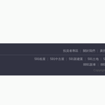
投資者專區
關於我們
廣
591租屋
591中古屋
591新建案
591土地
8891新車
88
Copyrigh