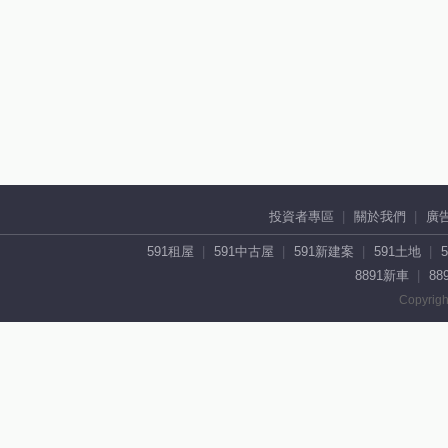
投資者專區
關於我們
廣
591租屋
591中古屋
591新建案
591土地
8891新車
88
Copyrigh