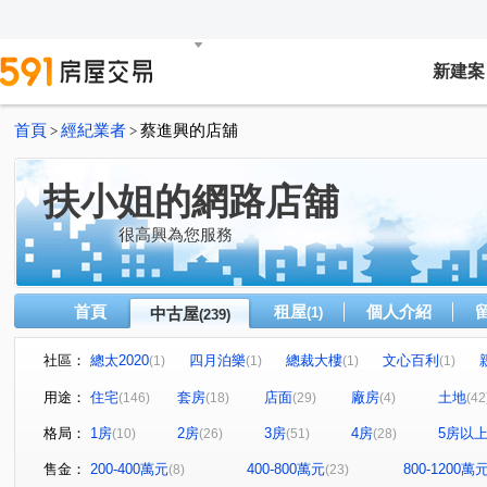
新建案
首頁
經紀業者
蔡進興的店舖
>
>
扶小姐的網路店舖
很高興為您服務
首頁
租屋
個人介紹
中古屋
(1)
(239)
社區：
總太2020
四月泊樂
總裁大樓
文心百利
(1)
(1)
(1)
(1)
元城上階綠
佑崧豐祿
曉明儷晶
太子三蕃街
(2)
(1)
(1)
(1)
用途：
住宅
套房
店面
廠房
土地
(146)
(18)
(29)
(4)
(42
久樘花園童畫
康橋名邸
富宇豐馥
勝美術二期
(1)
(1)
(1)
格局：
1房
2房
3房
4房
5房以
(10)
(26)
(51)
(28)
懋榮非等閑
市政交響曲
華太松庭
寓上里安
(1)
(1)
(1)
(1)
中港世紀紅CD棟
雙捷湛
新業大塊森濤
國聚知
(1)
(1)
(1)
售金：
200-400萬元
400-800萬元
800-1200萬
(8)
(23)