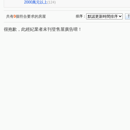
國雄領域
親家one city
百達富裔
鄉林新月灣
(1)
(1)
(1)
(1
2000萬元以上
(124)
皇城帝寶
RIVER ONE
惠宇一清庭
櫻花高鐵之
(1)
(1)
(1)
昕邑 鳥語花香
創研逸品
惠宇觀市政
惠宇禮仁
(1)
(1)
(1)
共有
0
個符合要求的房屋
排序：
德鑫 G7首綻
虎嘯中村國宅
櫻花青上森
建仁
(1)
(1)
(1)
很抱歉，此經紀業者未刊登售屋廣告唷！
太平路429號華廈
觀光大樓
謙成賦富
青春列
(1)
(1)
(1)
興大學府城
名人山水大廈
櫻花青邁
櫻花恰恰
(1)
(1)
(1)
歐夏蕾
親家青雲道
天第大廈
盤興寬境
(1)
(1)
(1)
(1)
大義街
園中樓
華王名廈
文心中華
星境
(1)
(1)
(1)
(1)
大億民計畫
聚佳捷作
忠勤街
梅川鴻運金
(1)
(1)
(1)
(1)
國光名廈
總太美樂地
文華匯
佳昂太和3
(1)
(1)
(1)
(1)
貴族星廈
佳泰大崇德
益民一中商圈
福星路
(1)
(1)
(1)
(1)
豐邑太原YES
親家大無限
田園華廈竹園梅園
(1)
(1)
(1)
長億新平華廈二期
長虹天韻
佳茂6962澍景莊園
(1)
(1)
(1)
綠意親境大樓
雷中慶園社區
德昌國寶(富貴區)
(1)
(1)
(1)
仕紳名門
佳茂學士會館
大華段
頭汴坑段
(1)
(1)
(1)
(2)
自強南街
自強街
洲際段
開南巷
環太東
(1)
(1)
(1)
(2)
景賢路
金山路
旅順路一段
富榮街
德化
(2)
(1)
(1)
(1)
遊園北路
屏西路
四月路
昇平街
崇德二
(1)
(1)
(1)
(1)
興龍段
忠義路
北屯路
興進路
東光園路
(1)
(1)
(2)
(1)
(