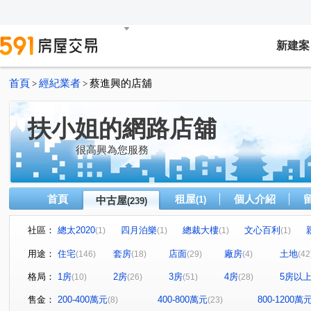
新建案
首頁
經紀業者
蔡進興的店舖
>
>
扶小姐的網路店舖
很高興為您服務
首頁
租屋
個人介紹
中古屋
(1)
(239)
社區：
總太2020
四月泊樂
總裁大樓
文心百利
(1)
(1)
(1)
(1)
元城上階綠
佑崧豐祿
曉明儷晶
太子三蕃街
(2)
(1)
(1)
(1)
用途：
住宅
套房
店面
廠房
土地
(146)
(18)
(29)
(4)
(42
久樘花園童畫
康橋名邸
富宇豐馥
勝美術二期
(1)
(1)
(1)
格局：
1房
2房
3房
4房
5房以
(10)
(26)
(51)
(28)
懋榮非等閑
市政交響曲
華太松庭
寓上里安
(1)
(1)
(1)
(1)
中港世紀紅CD棟
雙捷湛
新業大塊森濤
國聚知
(1)
(1)
(1)
售金：
200-400萬元
400-800萬元
800-1200萬
(8)
(23)