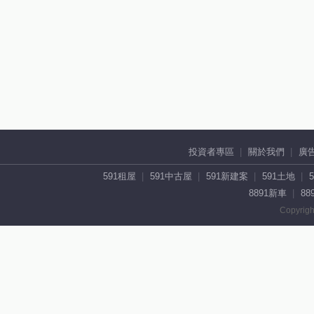
投資者專區
關於我們
廣
591租屋
591中古屋
591新建案
591土地
8891新車
88
Copyrigh