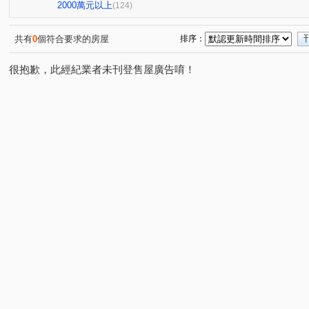
國雄領域
親家one city
百達富裔
鄉林新月灣
(1)
(1)
(1)
(1
2000萬元以上
(124)
皇城帝寶
RIVER ONE
惠宇一清庭
櫻花高鐵之
(1)
(1)
(1)
昕邑 鳥語花香
創研逸品
惠宇觀市政
惠宇禮仁
(1)
(1)
(1)
共有
0
個符合要求的房屋
排序：
德鑫 G7首綻
虎嘯中村國宅
櫻花青上森
建仁
(1)
(1)
(1)
很抱歉，此經紀業者未刊登售屋廣告唷！
太平路429號華廈
觀光大樓
謙成賦富
青春列
(1)
(1)
(1)
興大學府城
名人山水大廈
櫻花青邁
櫻花恰恰
(1)
(1)
(1)
歐夏蕾
親家青雲道
天第大廈
盤興寬境
(1)
(1)
(1)
(1)
大義街
園中樓
華王名廈
文心中華
星境
(1)
(1)
(1)
(1)
大億民計畫
聚佳捷作
忠勤街
梅川鴻運金
(1)
(1)
(1)
(1)
國光名廈
總太美樂地
文華匯
佳昂太和3
(1)
(1)
(1)
(1)
貴族星廈
佳泰大崇德
益民一中商圈
福星路
(1)
(1)
(1)
(1)
豐邑太原YES
親家大無限
田園華廈竹園梅園
(1)
(1)
(1)
長億新平華廈二期
長虹天韻
佳茂6962澍景莊園
(1)
(1)
(1)
綠意親境大樓
雷中慶園社區
德昌國寶(富貴區)
(1)
(1)
(1)
仕紳名門
佳茂學士會館
大華段
頭汴坑段
(1)
(1)
(1)
(2)
自強南街
自強街
洲際段
開南巷
環太東
(1)
(1)
(1)
(2)
景賢路
金山路
旅順路一段
富榮街
德化
(2)
(1)
(1)
(1)
遊園北路
屏西路
四月路
昇平街
崇德二
(1)
(1)
(1)
(1)
興龍段
忠義路
北屯路
興進路
東光園路
(1)
(1)
(2)
(1)
(