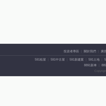
投資者專區
關於我們
廣
591租屋
591中古屋
591新建案
591土地
8891新車
88
Copyrigh