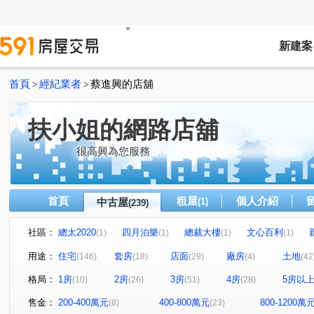
新建案
首頁
經紀業者
蔡進興的店舖
>
>
扶小姐的網路店舖
很高興為您服務
首頁
租屋
個人介紹
中古屋
(1)
(239)
社區：
總太2020
四月泊樂
總裁大樓
文心百利
(1)
(1)
(1)
(1)
元城上階綠
佑崧豐祿
曉明儷晶
太子三蕃街
(2)
(1)
(1)
(1)
用途：
住宅
套房
店面
廠房
土地
(146)
(18)
(29)
(4)
(42
久樘花園童畫
康橋名邸
富宇豐馥
勝美術二期
(1)
(1)
(1)
格局：
1房
2房
3房
4房
5房以
(10)
(26)
(51)
(28)
懋榮非等閑
市政交響曲
華太松庭
寓上里安
(1)
(1)
(1)
(1)
中港世紀紅CD棟
雙捷湛
新業大塊森濤
國聚知
(1)
(1)
(1)
售金：
200-400萬元
400-800萬元
800-1200萬
(8)
(23)