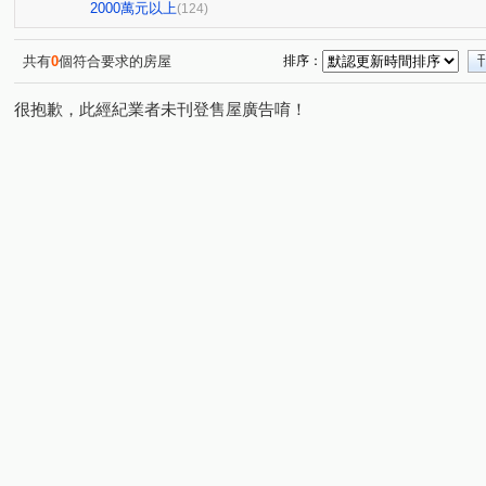
國雄領域
親家one city
百達富裔
鄉林新月灣
(1)
(1)
(1)
(1
2000萬元以上
(124)
皇城帝寶
RIVER ONE
惠宇一清庭
櫻花高鐵之
(1)
(1)
(1)
昕邑 鳥語花香
創研逸品
惠宇觀市政
惠宇禮仁
(1)
(1)
(1)
共有
0
個符合要求的房屋
排序：
德鑫 G7首綻
虎嘯中村國宅
櫻花青上森
建仁
(1)
(1)
(1)
很抱歉，此經紀業者未刊登售屋廣告唷！
太平路429號華廈
觀光大樓
謙成賦富
青春列
(1)
(1)
(1)
興大學府城
名人山水大廈
櫻花青邁
櫻花恰恰
(1)
(1)
(1)
歐夏蕾
親家青雲道
天第大廈
盤興寬境
(1)
(1)
(1)
(1)
大義街
園中樓
華王名廈
文心中華
星境
(1)
(1)
(1)
(1)
大億民計畫
聚佳捷作
忠勤街
梅川鴻運金
(1)
(1)
(1)
(1)
國光名廈
總太美樂地
文華匯
佳昂太和3
(1)
(1)
(1)
(1)
貴族星廈
佳泰大崇德
益民一中商圈
福星路
(1)
(1)
(1)
(1)
豐邑太原YES
親家大無限
田園華廈竹園梅園
(1)
(1)
(1)
長億新平華廈二期
長虹天韻
佳茂6962澍景莊園
(1)
(1)
(1)
綠意親境大樓
雷中慶園社區
德昌國寶(富貴區)
(1)
(1)
(1)
仕紳名門
佳茂學士會館
大華段
頭汴坑段
(1)
(1)
(1)
(2)
自強南街
自強街
洲際段
開南巷
環太東
(1)
(1)
(1)
(2)
景賢路
金山路
旅順路一段
富榮街
德化
(2)
(1)
(1)
(1)
遊園北路
屏西路
四月路
昇平街
崇德二
(1)
(1)
(1)
(1)
興龍段
忠義路
北屯路
興進路
東光園路
(1)
(1)
(2)
(1)
(