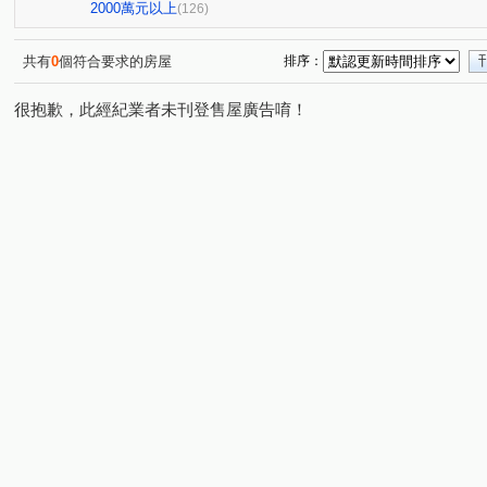
中港世紀紅CD棟
雙捷湛
新業大塊森濤
國聚知
(1)
(1)
(1)
2000萬元以上
(126)
國雄領域
親家one city
百達富裔
鄉林新月灣
(1)
(1)
(1)
(1
皇城帝寶
RIVER ONE
惠宇一清庭
櫻花高鐵之
(1)
(1)
(1)
共有
0
個符合要求的房屋
排序：
昕邑 鳥語花香
創研逸品
惠宇觀市政
惠宇禮仁
(1)
(1)
(1)
很抱歉，此經紀業者未刊登售屋廣告唷！
德鑫 G7首綻
虎嘯中村國宅
櫻花青上森
建仁
(1)
(1)
(1)
太平路429號華廈
觀光大樓
謙成賦富
青春列
(1)
(1)
(1)
興大學府城
名人山水大廈
櫻花青邁
櫻花恰恰
(1)
(1)
(1)
歐夏蕾
親家青雲道
天第大廈
盤興寬境
(1)
(1)
(1)
(1)
大義街
園中樓
華王名廈
文心中華
星境
(1)
(1)
(1)
(1)
大億民計畫
聚佳捷作
忠勤街
梅川鴻運金
(1)
(1)
(1)
(1)
國光名廈
總太美樂地
文華匯
佳昂太和3
(1)
(1)
(1)
(1)
貴族星廈
佳泰大崇德
益民一中商圈
福星路
(1)
(1)
(1)
(1)
豐邑太原YES
親家大無限
田園華廈竹園梅園
(1)
(1)
(1)
長億新平華廈二期
長虹天韻
佳茂6962澍景莊園
(1)
(1)
(1)
綠意親境大樓
雷中慶園社區
德昌國寶(富貴區)
(1)
(1)
(1)
仕紳名門
佳茂學士會館
大華段
頭汴坑段
(1)
(1)
(1)
(2)
自強南街
自強街
洲際段
開南巷
環太東
(1)
(1)
(1)
(2)
景賢路
金山路
旅順路一段
富榮街
德化
(2)
(1)
(1)
(1)
遊園北路
屏西路
四月路
昇平街
崇德二
(1)
(1)
(1)
(1)