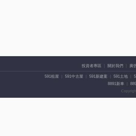
投資者專區
關於我們
廣
591租屋
591中古屋
591新建案
591土地
8891新車
88
Copyrigh