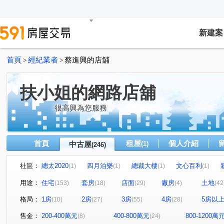
新建案
首頁
經紀業者
蔡進興的店舖
>
>
扶小姐的網路店舖
很高興為您服務
首頁
租屋
個人介紹
中古屋
(1)
(246)
社區：
總太2020
四月泊樂
總裁大樓
文心百利
(1)
(1)
(1)
(1)
高風亮節
春日城
鴻運村
模範
大誠街
(1)
(1)
(1)
(1)
(1)
用途：
住宅
套房
店面
廠房
土地
(153)
(18)
(29)
(4)
(42
佑崧豐祿
曉明儷晶
太子三蕃街
城市經典
(1)
(1)
(1)
(3)
格局：
1房
2房
3房
4房
5房以
(10)
(27)
(55)
(28)
康橋名邸
富宇豐馥
勝美術二期雲門登峰
懋榮
(1)
(1)
(1)
市政交響曲
華太松庭
寓上里安
豐邑G TOWE
(1)
(1)
(1)
售金：
200-400萬元
400-800萬元
800-1200萬
(8)
(24)