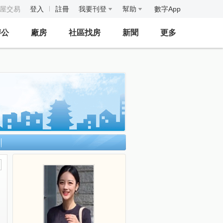
房屋交易
登入
註冊
我要刊登
幫助
數字App
辦公
廠房
社區找房
新聞
更多