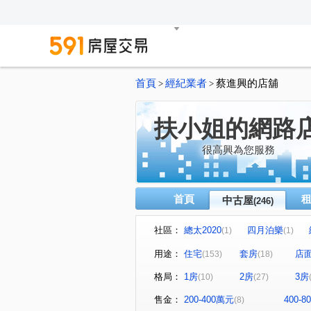
首頁
經紀業者
蔡進興的店舖
>
>
扶小姐的網路
很高興為您服務
首頁
中古屋
(246)
社區：
總太2020
四月泊樂
(1)
(1)
高風亮節
春日城
鴻
(1)
(1)
用途：
住宅
套房
店
(153)
(18)
佑崧豐祿
曉明儷晶
(1)
(1)
格局：
1房
2房
3房
(10)
(27)
康橋名邸
富宇豐馥
(1)
(1)
市政交響曲
華太松庭
(1)
(1)
售金：
200-400萬元
400-
(8)