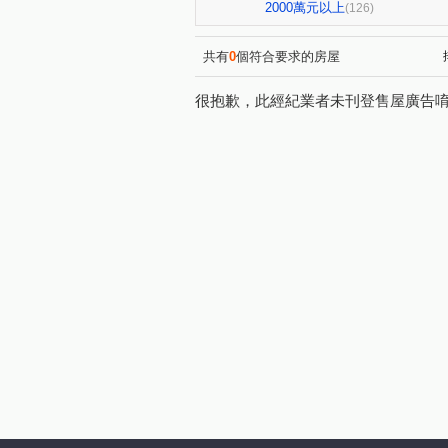
中港世紀紅CD棟
雙捷湛
(1)
(1
2000萬元以上
(126)
國雄領域
親家one city
(1)
(1)
皇城帝寶
RIVER ONE
(1)
(1)
共有
0
個符合要求的房屋
昕邑 鳥語花香
創研逸品
(1)
(1
很抱歉，此經紀業者未刊登售屋廣告
德鑫 G7首綻
虎嘯中村國
(1)
太平路429號華廈
觀光大
(1)
興大學府城
名人山水大廈
(1)
歐夏蕾
親家青雲道
(1)
(1)
大義街
園中樓
華王
(1)
(1)
大億民計畫
聚佳捷作
(1)
(1)
國光名廈
總太美樂地
(1)
(1)
貴族星廈
佳泰大崇德
(1)
(1)
豐邑太原YES
親家大無限
(1)
長億新平華廈二期
長虹天
(1)
綠意親境大樓
雷中慶園社
(1)
仕紳名門
佳茂學士會館
(1)
(1)
自強南街
自強街
洲
(1)
(1)
景賢路
金山路
旅順
(2)
(1)
遊園北路
屏西路
四
(1)
(1)