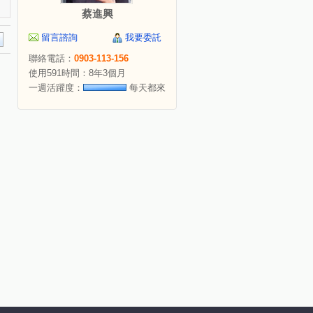
蔡進興
留言諮詢
我要委託
聯絡電話：
0903-113-156
使用591時間：8年3個月
一週活躍度：
每天都來