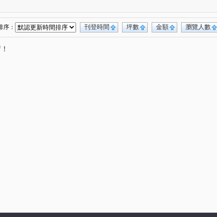
新業大塊森濤
國聚知青
聚富圓圓
)
(1)
(1)
(1)
百達富裔
鄉林新月灣
聯悅馨
(1)
(1)
(1)
惠宇一清庭
櫻花高鐵之櫻 櫻花悅綻
(1)
(1)
刊登時間
坪數
金額
瀏覽人數
排序：
惠宇觀市政
惠宇禮仁
寶璽博邑
)
(1)
(1)
(1)
唷！
宅
櫻花青上森
建仁街
(1)
(1)
(1)
樓
謙成賦富
青春列車
沅宬樹見築
(1)
(1)
(1)
(1)
櫻花青邁
櫻花恰恰好
八德街
(1)
(1)
(1)
(1)
天第大廈
盤興寬境
泓瑞綠雅圖
(1)
(1)
(1)
名廈
文心中華
星境界
台中家家
(1)
(1)
(1)
(1)
忠勤街
梅川鴻運金
名人大亨
(1)
(1)
(1)
文華匯
佳昂太和3
永宏曉明
(1)
(1)
(1)
益民一中商圈
福星路
大漢天下
(1)
(1)
(1)
田園華廈竹園梅園
聖及第
大里京華
(1)
(1)
(1)
(1)
韻
佳茂6962澍景莊園
泉福藝術家
(1)
(1)
(1)
區
德昌國寶(富貴區)
東湖鳳閣
(1)
(1)
(1)
大華段
頭汴坑段
桃米坑段
(1)
(2)
(1)
際段
開南巷
環太東路
華夏巷西五弄
(1)
(2)
(1)
(1)
路一段
富榮街
德化街
成功路
(1)
(1)
(3)
(2)
月路
昇平街
崇德二路一段
智惠街
(1)
(1)
(1)
(1)