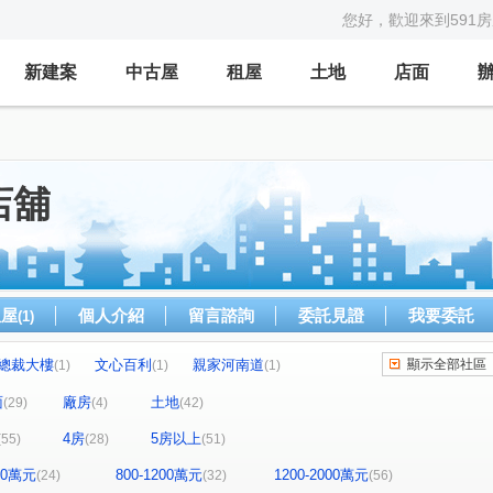
您好，歡迎來到591
新建案
中古屋
租屋
土地
店面
店舖
租屋
個人介紹
留言諮詢
委託見證
我要委託
(1)
總裁大樓
文心百利
親家河南道
顯示全部社區
(1)
(1)
(1)
運村
模範
大誠街
元城上階綠
(1)
(1)
(1)
(2)
面
廠房
土地
(29)
(4)
(42)
太子三蕃街
城市經典
久樘花園童畫
(1)
(3)
(1)
4房
5房以上
(55)
(28)
(51)
勝美術二期雲門登峰
懋榮非等閑
(1)
(1)
寓上里安
豐邑G TOWER
(1)
(1)
800萬元
800-1200萬元
1200-2000萬元
(24)
(32)
(56)