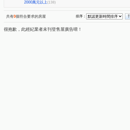
勝美術二期雲門登峰
懋榮非等閑
市政交響曲
(1)
(1)
(1)
2000萬元以上
(138)
寓上里安
豐邑G TOWER
中港世紀紅CD棟
雙
(1)
(1)
(1)
新業大塊森濤
國聚知青
聚富圓圓
國雄領域
(1)
(1)
(1)
(1)
共有
0
個符合要求的房屋
排序：
百達富裔
鄉林新月灣
聯悅馨
皇城帝寶
R
(1)
(1)
(1)
(1)
很抱歉，此經紀業者未刊登售屋廣告唷！
惠宇一清庭
櫻花高鐵之櫻 櫻花悅綻
昕邑 鳥語花香
(1)
(1)
(1
惠宇觀市政
惠宇禮仁
寶璽博邑
德鑫 G7首綻
(1)
(1)
(1)
(1
櫻花青上森
建仁街
太平路429號華廈
觀光大
(1)
(1)
(1)
青春列車
沅宬樹見築
興大學府城
名人山水大
(1)
(1)
(1)
櫻花恰恰好
八德街
歐夏蕾
親家青雲道
(1)
(1)
(1)
(1)
盤興寬境
大義街
園中樓
華王名廈
文心
(1)
(1)
(1)
(1)
台中家家
大億民計畫
聚佳捷作
忠勤街
(1)
(1)
(1)
(1)
名人大亨
國光名廈
總太美樂地
文華匯
(1)
(1)
(1)
(1)
永宏曉明
貴族星廈
佳泰大崇德
益民一中商圈
(1)
(1)
(1)
(
大漢天下
豐邑太原YES
親家大無限
田園華廈
(1)
(1)
(1)
大里京華
長億新平華廈二期
長虹天韻
佳茂69
(1)
(1)
(1)
泉福藝術家
綠意親境大樓
雷中慶園社區
德昌國
(1)
(1)
(1)
東湖鳳閣
仕紳名門
佳茂學士會館
大華段
(1)
(1)
(1)
(1)
桃米坑段
自強南街
自強街
洲際段
開南
(1)
(1)
(1)
(1)
華夏巷西五弄
景賢路
金山路
旅順路一段
(1)
(2)
(1)
(1)