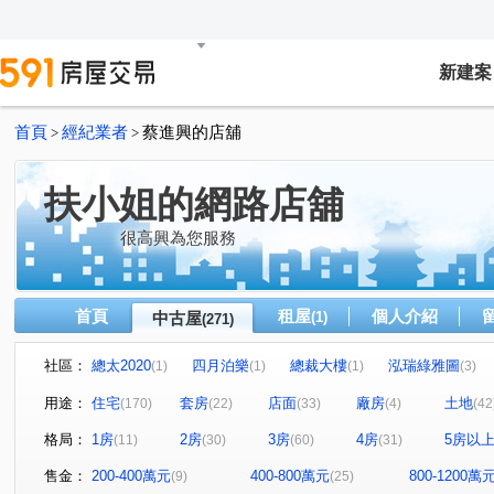
新建案
首頁
經紀業者
蔡進興的店舖
>
>
扶小姐的網路店舖
很高興為您服務
首頁
租屋
個人介紹
中古屋
(1)
(271)
社區：
總太2020
四月泊樂
總裁大樓
泓瑞綠雅圖
(1)
(1)
(1)
(3)
文心百利
和昌街
城市經典
園道優閣
吉
(2)
(1)
(4)
(1)
用途：
住宅
套房
店面
廠房
土地
(170)
(22)
(33)
(4)
(42
親家河南道
廣三北城二期
立彩璞悅
福星大地
(1)
(1)
(1)
(
格局：
1房
2房
3房
4房
5房以
(11)
(30)
(60)
(31)
春日城
鴻運村
模範
大誠街
元城上階綠
(1)
(1)
(1)
(1)
(
曉明儷晶
太子三蕃街
久樘花園童畫
康橋名邸
(1)
(1)
(1)
(
售金：
200-400萬元
400-800萬元
800-1200萬
(9)
(25)