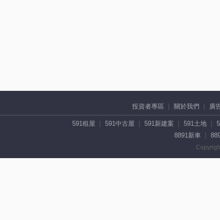
投資者專區
關於我們
廣
591租屋
591中古屋
591新建案
591土地
8891新車
88
Copyrigh