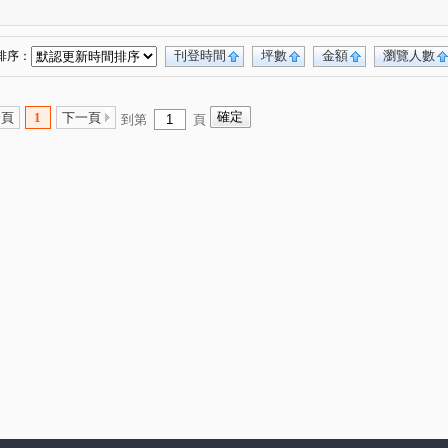
百達富裔
鄉林新月灣
聯悅馨
(1)
(1)
(1)
惠宇一清庭
櫻花高鐵之櫻 櫻花悅綻
(1)
(1)
惠宇觀市政
惠宇禮仁
寶璽博邑
)
(1)
(1)
(1)
刊登時間
坪數
金額
瀏覽人數
排序：
宅
櫻花青上森
建仁街
(1)
(1)
(1)
樓
謙成賦富
青春列車
沅宬樹見築
(1)
(1)
(1)
(1)
一頁
1
下一頁
到第
頁
櫻花青邁
櫻花恰恰好
八德街
(1)
(1)
(1)
(1)
天第大廈
盤興寬境
泓瑞綠雅圖
(1)
(1)
(1)
名廈
文心中華
星境界
台中家家
(1)
(1)
(1)
(1)
忠勤街
梅川鴻運金
名人大亨
(1)
(1)
(1)
文華匯
佳昂太和3
永宏曉明
(1)
(1)
(1)
益民一中商圈
福星路
大漢天下
(1)
(1)
(1)
田園華廈竹園梅園
聖及第
大里京華
(1)
(1)
(1)
(1)
韻
佳茂6962澍景莊園
泉福藝術家
(1)
(1)
(1)
區
德昌國寶(富貴區)
東湖鳳閣
(1)
(1)
(1)
大華段
頭汴坑段
桃米坑段
(1)
(2)
(1)
際段
開南巷
環太東路
華夏巷西五弄
(1)
(2)
(1)
(1)
路一段
富榮街
德化街
成功路
(1)
(1)
(3)
(2)
月路
昇平街
崇德二路一段
智惠街
(1)
(1)
(1)
(1)
路
興進路
東光園路
中華西街
(2)
(1)
(1)
(1)