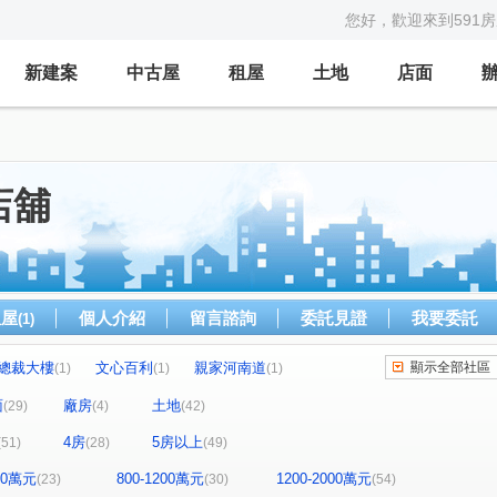
您好，歡迎來到591
新建案
中古屋
租屋
土地
店面
店舖
租屋
個人介紹
留言諮詢
委託見證
我要委託
(1)
總裁大樓
文心百利
親家河南道
顯示全部社區
(1)
(1)
(1)
曉明儷晶
太子三蕃街
城市經典
(1)
(1)
(3)
面
廠房
土地
(29)
(4)
(42)
富宇豐馥
勝美術二期雲門登峰
(1)
(1)
4房
5房以上
(51)
(28)
(49)
華太松庭
寓上里安
豐邑G TOWER
(1)
(1)
(1)
新業大塊森濤
國聚知青
聚富圓圓
)
(1)
(1)
(1)
800萬元
800-1200萬元
1200-2000萬元
(23)
(30)
(54)