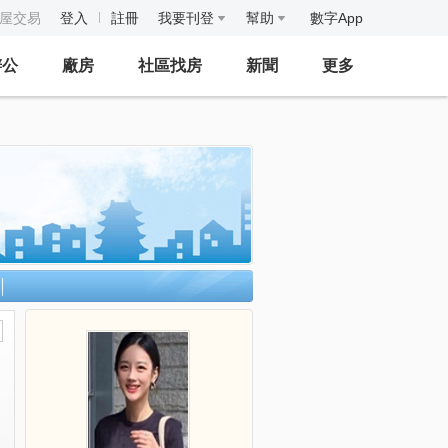
房屋交易
登入
註冊
我要刊登
幫助
數字App
辦公
廠房
社區找房
新聞
更多