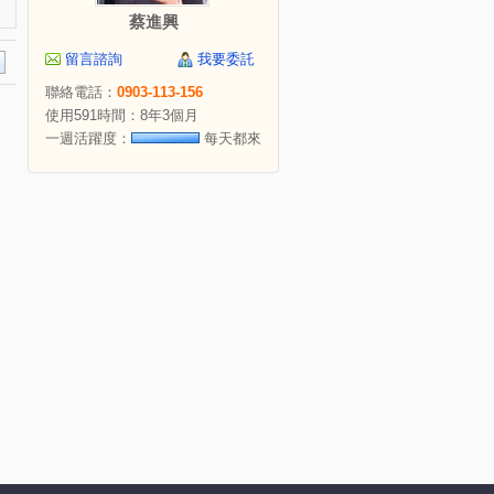
蔡進興
留言諮詢
我要委託
聯絡電話：
0903-113-156
使用591時間：8年3個月
一週活躍度：
每天都來