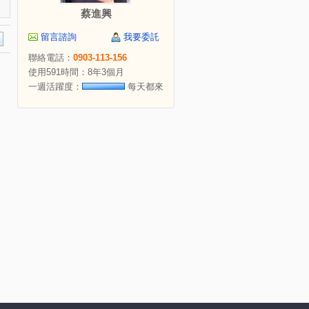
蔡進興
留言諮詢
我要委託
聯絡電話：
0903-113-156
使用591時間：8年3個月
一週活躍度：
每天都來