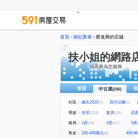
首頁
經紀業者
蔡進興的店舖
>
>
扶小姐的網路
很高興為您服務
首頁
中古屋
(246)
社區：
總太2020
四月泊樂
(1)
(1)
高風亮節
春日城
鴻
(1)
(1)
用途：
住宅
套房
店
(153)
(18)
佑崧豐祿
曉明儷晶
(1)
(1)
格局：
1房
2房
3房
(10)
(27)
康橋名邸
富宇豐馥
(1)
(1)
市政交響曲
華太松庭
(1)
(1)
售金：
200-400萬元
400-
(8)