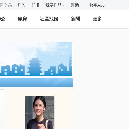
房屋交易
登入
註冊
我要刊登
幫助
數字App
辦公
廠房
社區找房
新聞
更多