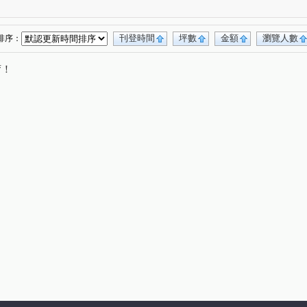
新業大塊森濤
國聚知青
聚富圓圓
)
(1)
(1)
(1)
百達富裔
鄉林新月灣
聯悅馨
(1)
(1)
(1)
惠宇一清庭
櫻花高鐵之櫻 櫻花悅綻
(1)
(1)
刊登時間
坪數
金額
瀏覽人數
排序：
惠宇觀市政
惠宇禮仁
寶璽博邑
)
(1)
(1)
(1)
唷！
宅
櫻花青上森
建仁街
(1)
(1)
(1)
樓
謙成賦富
青春列車
沅宬樹見築
(1)
(1)
(1)
(1)
櫻花青邁
櫻花恰恰好
八德街
(1)
(1)
(1)
(1)
天第大廈
盤興寬境
泓瑞綠雅圖
(1)
(1)
(1)
名廈
文心中華
星境界
台中家家
(1)
(1)
(1)
(1)
忠勤街
梅川鴻運金
名人大亨
(1)
(1)
(1)
文華匯
佳昂太和3
永宏曉明
(1)
(1)
(1)
益民一中商圈
福星路
大漢天下
(1)
(1)
(1)
田園華廈竹園梅園
聖及第
大里京華
(1)
(1)
(1)
(1)
韻
佳茂6962澍景莊園
泉福藝術家
(1)
(1)
(1)
區
德昌國寶(富貴區)
東湖鳳閣
(1)
(1)
(1)
大華段
頭汴坑段
桃米坑段
(1)
(2)
(1)
際段
開南巷
環太東路
華夏巷西五弄
(1)
(2)
(1)
(1)
路一段
富榮街
德化街
成功路
(1)
(1)
(3)
(2)
月路
昇平街
崇德二路一段
智惠街
(1)
(1)
(1)
(1)