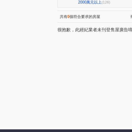
中港世紀紅CD棟
雙捷湛
(1)
(1
2000萬元以上
(126)
國雄領域
親家one city
(1)
(1)
皇城帝寶
RIVER ONE
(1)
(1)
共有
0
個符合要求的房屋
昕邑 鳥語花香
創研逸品
(1)
(1
很抱歉，此經紀業者未刊登售屋廣告
德鑫 G7首綻
虎嘯中村國
(1)
太平路429號華廈
觀光大
(1)
興大學府城
名人山水大廈
(1)
歐夏蕾
親家青雲道
(1)
(1)
大義街
園中樓
華王
(1)
(1)
大億民計畫
聚佳捷作
(1)
(1)
國光名廈
總太美樂地
(1)
(1)
貴族星廈
佳泰大崇德
(1)
(1)
豐邑太原YES
親家大無限
(1)
長億新平華廈二期
長虹天
(1)
綠意親境大樓
雷中慶園社
(1)
仕紳名門
佳茂學士會館
(1)
(1)
自強南街
自強街
洲
(1)
(1)
景賢路
金山路
旅順
(2)
(1)
遊園北路
屏西路
四
(1)
(1)