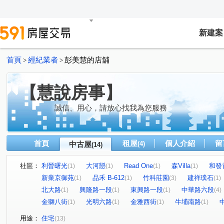
新建案
首頁
經紀業者
彭美慧的店舖
>
>
【慧說房事】
誠信、用心，請放心找我為您服務
首頁
租屋
個人介紹
留
中古屋
(4)
(14)
社區：
利晉曙光
大河戀
Read One
森Villa
和發
(1)
(1)
(1)
(1)
新業京御苑
品禾 B-612
竹科莊園
建祥璞石
(1)
(1)
(3)
(1)
北大路
興隆路一段
東興路一段
中華路六段
(1)
(1)
(1)
(4)
金獅八街
光明六路
金雅西街
牛埔南路
(1)
(1)
(1)
(1)
用途：
住宅
(13)