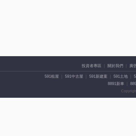
投資者專區
關於我們
廣
591租屋
591中古屋
591新建案
591土地
8891新車
88
Copyrigh