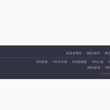
投資者專區
關於我們
廣
591租屋
591中古屋
591新建案
591土地
8891新車
88
Copyrigh