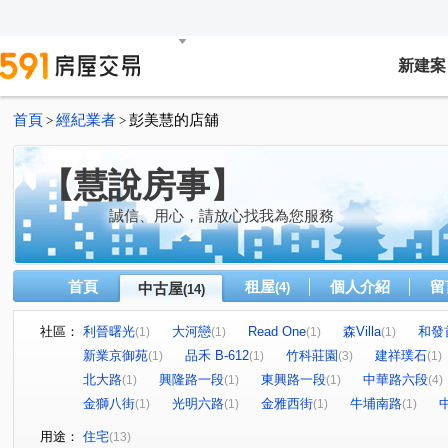
新建案
首頁
經紀業者
彭美慧的店舖
>
>
【慧說房事】
誠信、用心，請放心找我為您服務
首頁
租屋
個人介紹
留
中古屋
(4)
(14)
社區：
利晉曙光
大河戀
Read One
森Villa
和發
(1)
(1)
(1)
(1)
新業京御苑
品禾 B-612
竹科莊園
建祥璞石
(1)
(1)
(3)
(1)
北大路
興隆路一段
東興路一段
中華路六段
(1)
(1)
(1)
(4)
金獅八街
光明六路
金雅西街
牛埔南路
(1)
(1)
(1)
(1)
用途：
住宅
(13)