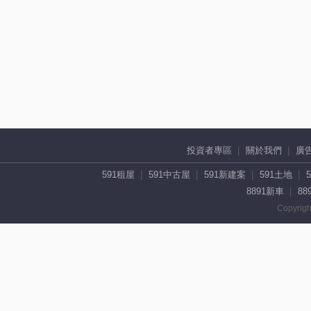
投資者專區
關於我們
廣
591租屋
591中古屋
591新建案
591土地
8891新車
88
Copyrigh