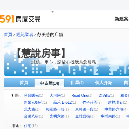
新建案
首頁
經紀業者
彭美慧的店舖
>
>
【慧說房事】
誠信、用心，請放心找我為您服務
首頁
租屋
個人介紹
留
中古屋
(4)
(14)
社區：
利晉曙光
大河戀
Read One
森Villa
和發
(1)
(1)
(1)
(1)
新業京御苑
品禾 B-612
竹科莊園
建祥璞石
(1)
(1)
(3)
(1)
北大路
興隆路一段
東興路一段
中華路六段
(1)
(1)
(1)
(4)
金獅八街
光明六路
金雅西街
牛埔南路
(1)
(1)
(1)
(1)
用途：
住宅
(13)