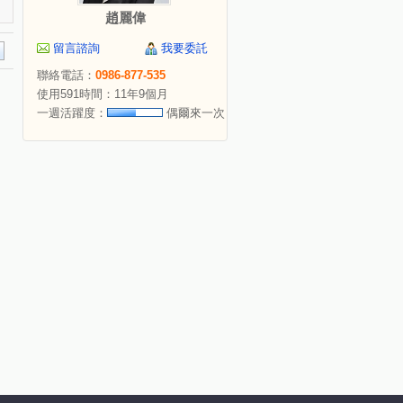
趙麗偉
留言諮詢
我要委託
聯絡電話：
0986-877-535
使用591時間：11年9個月
一週活躍度：
偶爾來一次