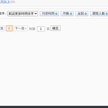
華
惠宇上晴
中港雲頂NO.3
珠格段
(1)
(1)
(1)
(1)
0萬元以上
(38)
路
光興路
五常街
頭家路
(1)
(1)
(1)
(1)
北段
五福北段
漢口路四段
內埔段
(1)
(1)
(1)
(1)
刊登時間
坪數
金額
瀏覽人數
排序：
十二街
爽文路
東光東街
豐勢路
(1)
(1)
(2)
(5)
榮北路
中清路四段
崇德九路
(1)
(2)
(1)
一頁
1
下一頁
到第
頁
文華路
經貿路二段
復興路一段
(1)
(1)
(1)
順和一街
五權西路二段
東光路
(1)
(2)
(1)
中央路三段
大忠南街
成功路
(1)
(1)
(1)
德化街
南斗路
雅潭路四段
(1)
(1)
(1)
向上路五段
大勇路
溪南街
(1)
(1)
(1)