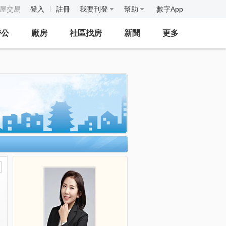
房屋交易
登入
註冊
我要刊登
幫助
數字App
辦公
廠房
社區找房
新聞
更多