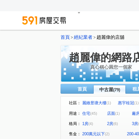
首頁
經紀業者
趙麗偉的店舖
>
>
趙麗偉的網路
真心稱心圓您一個家
首頁
租
中古屋
(79)
社區：
麗緻昱瑭大樓
惠宇桂冠
(1)
(1)
清森好漾
美麗殿大廈
(1)
(2)
用途：
住宅
店面
廠
(45)
(1)
惠宇青田
三采藝術園區
(1)
(1)
格局：
1房
2房
3房
(4)
(6)
大丞虹福華區
重慶翡翠
(1)
(1)
新都苑
(1)
臻里仁2
茵
(1)
售金：
200萬元以下
200-
(2)