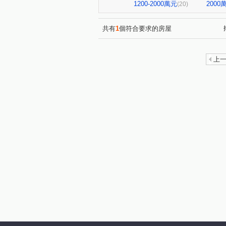
勝美市二期飛夢特區
小晶
(1)
1200-2000萬元
200
(20)
大南段
東坑路
洛陽
(3)
(2)
四平路
仁平段
市鎮
(2)
(2)
共有
1
個符合要求的房屋
廣順段
田心段
大墩
(1)
(1)
黎明東街
福昌街
三
(1)
(1)
上
公益路二段
保安五街
(1)
(1)
中清路六段
河南東二街
(1)
(1)
永春東七路
衛道路
(1)
(2)
梅川西路四段
中沙路
(1)
(1)
寶山東二街
林森北路
(1)
(1)
順和二街
(1)