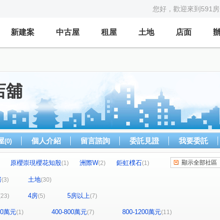
您好，歡迎來到591
新建案
中古屋
租屋
土地
店面
店舖
屋
個人介紹
留言諮詢
委託見證
我要委託
(0)
原櫻崇現櫻花知殷
洲際W
鉅虹樸石
顯示全部社區
(1)
(2)
(1)
鑫園御璽
勝美新東區
微笑世界
(1)
(1)
(1)
房
土地
(3)
(30)
昌祐品觀
文華道
雍悦一方
(1)
(1)
(1)
4房
5房以上
(23)
(5)
(7)
東海風情
喬立圓容
多情巨鎮大廈
(1)
(1)
(1)
之伴
鮮境大樓
築厝別墅
(1)
(1)
(1)
400萬元
400-800萬元
800-1200萬元
(1)
(7)
(11)