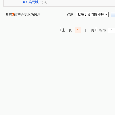
築厝別墅
勝美市二期飛夢特區
小晶華
惠宇上
(1)
(1)
(1)
2000萬元以上
(34)
珠格段
大南段
東坑路
洛陽路
光興路
(1)
(3)
(2)
(1)
(1)
頭家路
四平路
仁平段
市鎮北段
五福北
(1)
(2)
(2)
(1)
共有
3
個符合要求的房屋
排序：
內埔段
廣順段
田心段
大墩十二街
爽文
(1)
(1)
(1)
(1)
春安三街
黎明東街
福昌街
三榮北路
中
(1)
(1)
(1)
(1)
上一頁
1
下一頁
到第
崇德九路
公益路二段
保安五街
文華路
(1)
(1)
(1)
(1)
經貿路二段
復興路一段
中清路六段
河南東二
(1)
(1)
(1)
中清路二段
五權西路二段
東光路
永春東七路
(1)
(2)
(1)
(
中央路三段
大忠南街
成功路
梅川西路四段
(1)
(1)
(1)
(1)
德化街
南斗路
雅潭路四段
寶山東二街
(1)
(1)
(1)
(1)
向上路五段
大勇路
溪南街
(1)
(1)
(1)