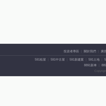
投資者專區
關於我們
廣
591租屋
591中古屋
591新建案
591土地
8891新車
88
Copyrigh