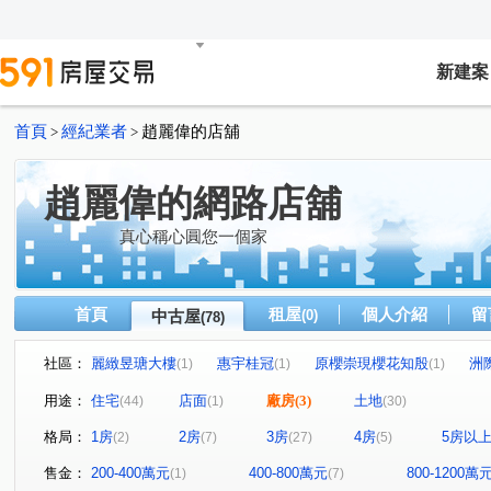
新建案
首頁
經紀業者
趙麗偉的店舖
>
>
趙麗偉的網路店舖
真心稱心圓您一個家
首頁
租屋
個人介紹
留
中古屋
(0)
(78)
社區：
麗緻昱瑭大樓
惠宇桂冠
原櫻崇現櫻花知殷
洲
(1)
(1)
(1)
清森好漾
景上春秋
富宇世界花園
鑫園御璽
(1)
(3)
(1)
(1)
用途：
住宅
店面
廠房
(3)
土地
(44)
(1)
(30)
微笑世界
惠宇青田
三采藝術園區
昌祐品觀
(1)
(1)
(1)
(1)
格局：
1房
2房
3房
4房
5房以
(2)
(7)
(27)
(5)
雍悦一方
大丞虹福華區
重慶翡翠
東海風情
(1)
(1)
(1)
(1)
喬立圓容
多情巨鎮大廈
新都苑
臻里仁2
(1)
(1)
(1)
(1)
售金：
200-400萬元
400-800萬元
800-1200萬
(1)
(7)