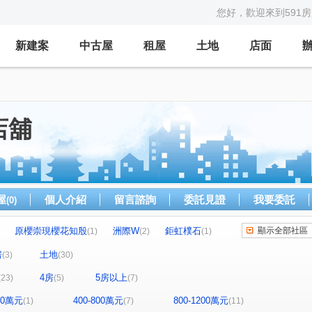
您好，歡迎來到591
新建案
中古屋
租屋
土地
店面
店舖
屋
個人介紹
留言諮詢
委託見證
我要委託
(0)
原櫻崇現櫻花知殷
洲際W
鉅虹樸石
顯示全部社區
(1)
(2)
(1)
鑫園御璽
勝美新東區
微笑世界
(1)
(1)
(1)
房
土地
(3)
(30)
昌祐品觀
文華道
雍悦一方
(1)
(1)
(1)
4房
5房以上
(23)
(5)
(7)
東海風情
喬立圓容
多情巨鎮大廈
(1)
(1)
(1)
之伴
鮮境大樓
築厝別墅
(1)
(1)
(1)
400萬元
400-800萬元
800-1200萬元
(1)
(7)
(11)