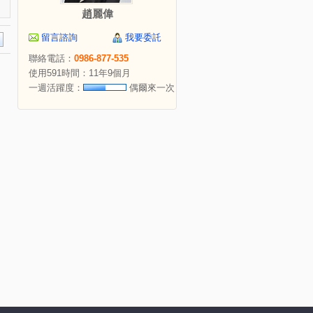
趙麗偉
留言諮詢
我要委託
聯絡電話：
0986-877-535
使用591時間：11年9個月
一週活躍度：
偶爾來一次