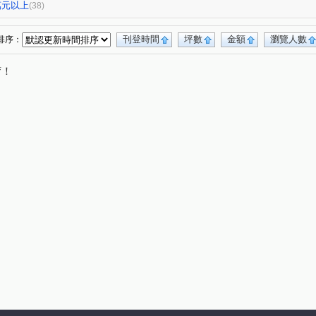
華
惠宇上晴
中港雲頂NO.3
珠格段
(1)
(1)
(1)
(1)
0萬元以上
(38)
路
光興路
五常街
頭家路
(1)
(1)
(1)
(1)
北段
五福北段
漢口路四段
內埔段
(1)
(1)
(1)
(1)
刊登時間
坪數
金額
瀏覽人數
排序：
十二街
爽文路
東光東街
豐勢路
(1)
(1)
(2)
(5)
唷！
榮北路
中清路四段
崇德九路
(1)
(2)
(1)
文華路
經貿路二段
復興路一段
(1)
(1)
(1)
順和一街
五權西路二段
東光路
(1)
(2)
(1)
中央路三段
大忠南街
成功路
(1)
(1)
(1)
德化街
南斗路
雅潭路四段
(1)
(1)
(1)
向上路五段
大勇路
溪南街
(1)
(1)
(1)