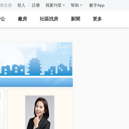
房屋交易
登入
註冊
我要刊登
幫助
數字App
辦公
廠房
社區找房
新聞
更多