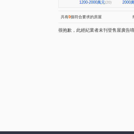
勝美市二期飛夢特區
小晶
(1)
1200-2000萬元
200
(20)
大南段
東坑路
洛陽
(3)
(2)
四平路
仁平段
市鎮
(2)
(2)
共有
0
個符合要求的房屋
廣順段
田心段
大墩
(1)
(1)
很抱歉，此經紀業者未刊登售屋廣告
黎明東街
福昌街
三
(1)
(1)
公益路二段
保安五街
(1)
(1)
中清路六段
河南東二街
(1)
(1)
永春東七路
衛道路
(1)
(2)
梅川西路四段
中沙路
(1)
(1)
寶山東二街
林森北路
(1)
(1)
順和二街
(1)