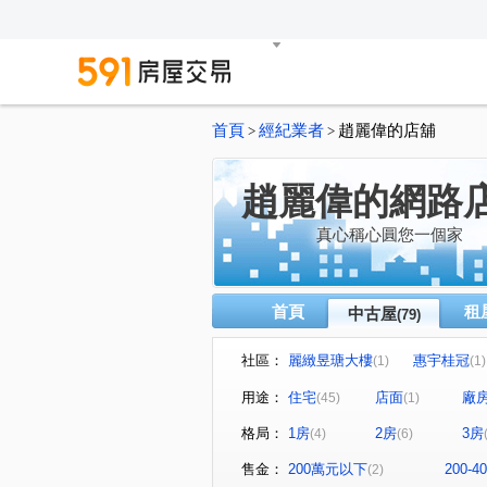
首頁
經紀業者
趙麗偉的店舖
>
>
趙麗偉的網路
真心稱心圓您一個家
首頁
租
中古屋
(79)
社區：
麗緻昱瑭大樓
惠宇桂冠
(1)
(1)
清森好漾
美麗殿大廈
(1)
(2)
用途：
住宅
店面
廠
(45)
(1)
惠宇青田
三采藝術園區
(1)
(1)
格局：
1房
2房
3房
(4)
(6)
大丞虹福華區
重慶翡翠
(1)
(1)
新都苑
臻里仁2
茵
(1)
(1)
售金：
200萬元以下
200-
(2)