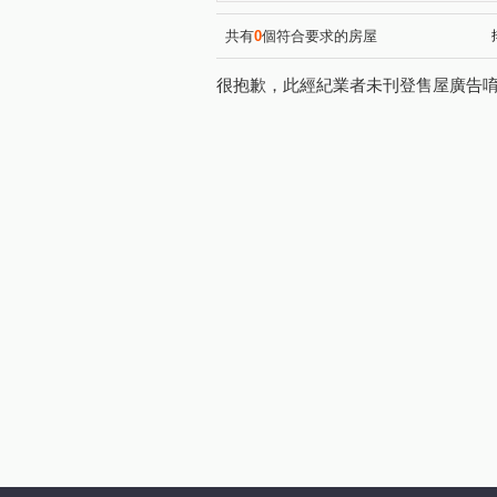
福田二街
中山路一段
(1)
(1)
山西路三段
(1)
共有
0
個符合要求的房屋
很抱歉，此經紀業者未刊登售屋廣告