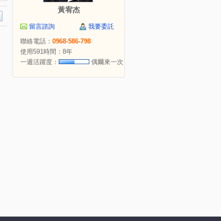
黃宥杰
留言諮詢
我要委託
聯絡電話：
0968-586-798
使用591時間：8年
一週活躍度：
偶爾來一次