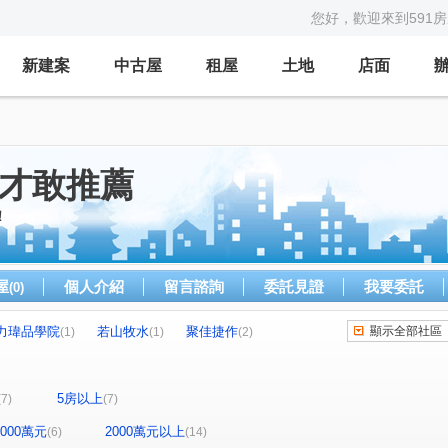
您好，歡迎來到591
新建案
中古屋
租屋
土地
店面
~才敢推薦
！
屋
個人介紹
留言諮詢
委託見證
我要委託
(0)
力瑋品學院
若山牧水
聚佳捷作
顯示全部社區
(1)
(1)
(2)
勝美築
惠宇晴山
順天完全社區
(3)
(1)
(1)
(1)
奕遠國堡
元城上階綠
詔安街
(1)
(1)
(1)
5房以上
(7)
(7)
景賢二路
敦富十街
西勢街
新安街
(1)
(2)
(1)
(1)
國強街
民族路三段
崇德八路一段
(1)
(1)
(1)
-2000萬元
2000萬元以上
(6)
(14)