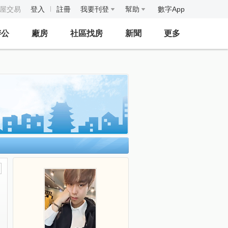
房屋交易
登入
註冊
我要刊登
幫助
數字App
辦公
廠房
社區找房
新聞
更多