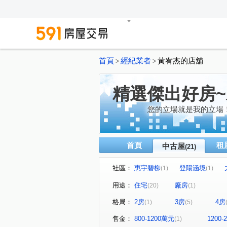
首頁
經紀業者
黃宥杰的店舖
>
>
精選傑出好房
您的立場就是我的立場
首頁
租
中古屋
(21)
社區：
惠宇碧柳
登陽涵境
(1)
(1)
新光段公園別墅
海銘琢院
(1)
用途：
住宅
廠房
(20)
(1)
新中元年
惠宇文化願景
(1)
(1)
格局：
2房
3房
4房
(1)
(5)
昌平路二段
舊社巷
(1)
(1)
敦化三街
崇德路三段
(3)
(1)
售金：
800-1200萬元
1200
(1)