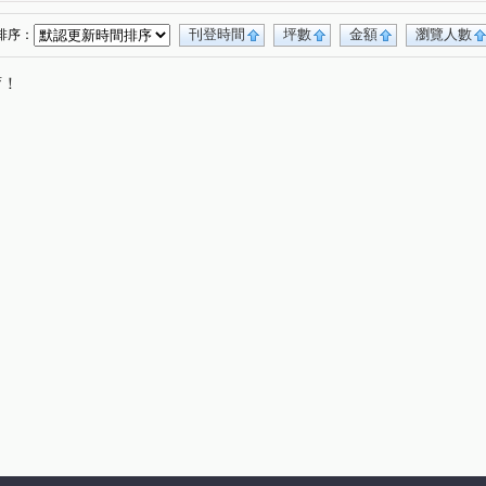
熱河路二段
潭富路二段
北屯路
(1)
(1)
(1)
刊登時間
坪數
金額
瀏覽人數
排序：
唷！