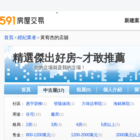
新建案
首頁
經紀業者
黃宥杰的店舖
>
>
精選傑出好房~才敢推薦
您的立場就是我的立場！
首頁
租屋
個人介紹
留
中古屋
(0)
(17)
社區：
惠宇碧柳
登陽涵境
力瑋品學院
海銘琢院
(1)
(1)
(1)
(3)
惠宇晴山
順天完全社區
聚佳捷作
新中元年
(1)
(1)
(1)
(1)
用途：
住宅
廠房
(16)
(1)
奕遠國堡
元城上階綠
詔安街
昌平路二段
(1)
(1)
(1)
(1)
格局：
2房
3房
4房
5房以上
(1)
(4)
(6)
(5)
敦化三街
崇德路三段
國強街
民族路三段
(3)
(1)
(1)
(1)
福田二街
敦富十街
中山路一段
熱河路二段
(1)
(1)
(1)
(1)
售金：
800-1200萬元
1200-2000萬元
2000萬元以
(1)
(5)