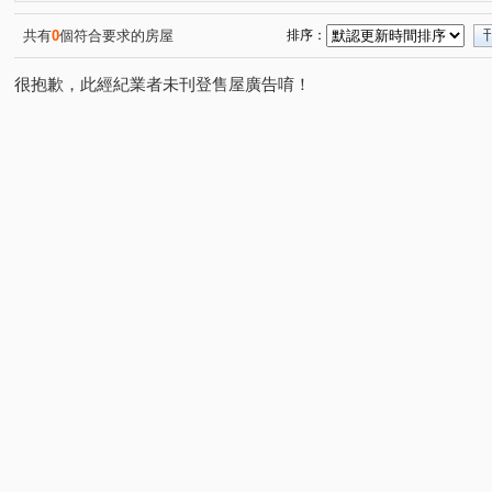
北屯路
山西路三段
(1)
(1)
共有
0
個符合要求的房屋
排序：
很抱歉，此經紀業者未刊登售屋廣告唷！