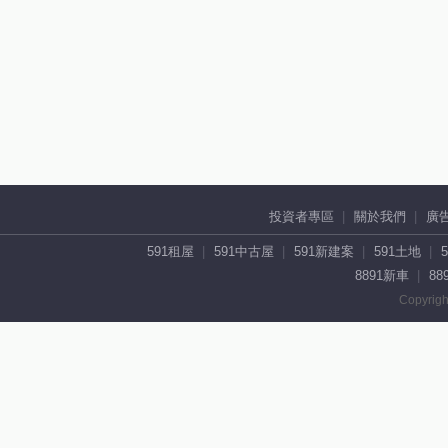
投資者專區
關於我們
廣
591租屋
591中古屋
591新建案
591土地
8891新車
88
Copyrigh