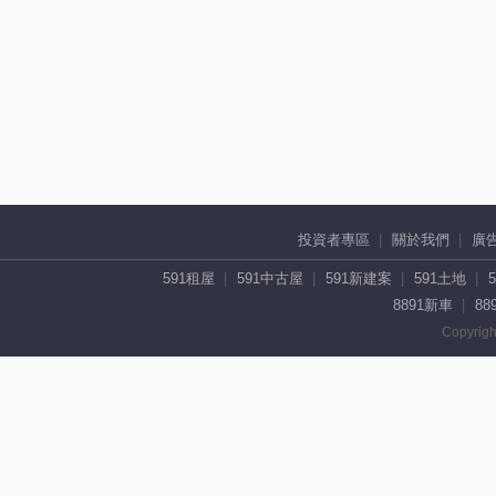
投資者專區
關於我們
廣
591租屋
591中古屋
591新建案
591土地
8891新車
88
Copyrigh