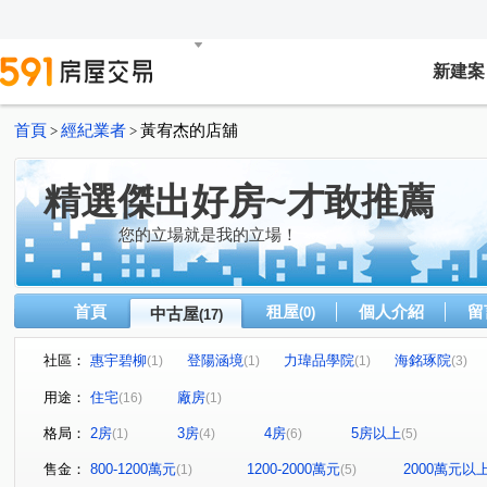
新建案
首頁
經紀業者
黃宥杰的店舖
>
>
精選傑出好房~才敢推薦
您的立場就是我的立場！
首頁
租屋
個人介紹
留
中古屋
(0)
(17)
社區：
惠宇碧柳
登陽涵境
力瑋品學院
海銘琢院
(1)
(1)
(1)
(3)
惠宇晴山
順天完全社區
聚佳捷作
新中元年
(1)
(1)
(1)
(1)
用途：
住宅
廠房
(16)
(1)
奕遠國堡
元城上階綠
詔安街
昌平路二段
(1)
(1)
(1)
(1)
格局：
2房
3房
4房
5房以上
(1)
(4)
(6)
(5)
敦化三街
崇德路三段
國強街
民族路三段
(3)
(1)
(1)
(1)
福田二街
敦富十街
中山路一段
熱河路二段
(1)
(1)
(1)
(1)
售金：
800-1200萬元
1200-2000萬元
2000萬元以
(1)
(5)