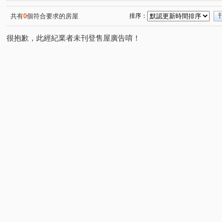
北屯路
山西路三段
(1)
(1)
共有
0
個符合要求的房屋
排序：
很抱歉，此經紀業者未刊登售屋廣告唷！