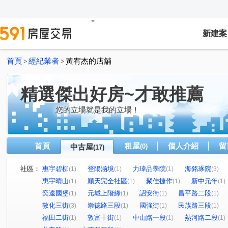
新建案
首頁
經紀業者
黃宥杰的店舖
>
>
精選傑出好房~才敢推薦
您的立場就是我的立場！
首頁
租屋
個人介紹
留
中古屋
(0)
(17)
社區：
惠宇碧柳
登陽涵境
力瑋品學院
海銘琢院
(1)
(1)
(1)
(3)
惠宇晴山
順天完全社區
聚佳捷作
新中元年
(1)
(1)
(1)
(1)
奕遠國堡
元城上階綠
詔安街
昌平路二段
(1)
(1)
(1)
(1)
敦化三街
崇德路三段
國強街
民族路三段
(3)
(1)
(1)
(1)
福田二街
敦富十街
中山路一段
熱河路二段
(1)
(1)
(1)
(1)