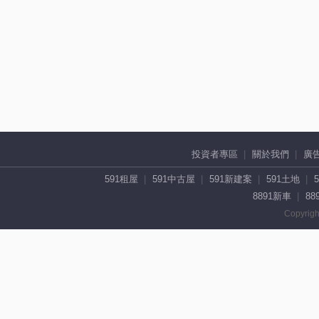
投資者專區
關於我們
廣
591租屋
591中古屋
591新建案
591土地
8891新車
88
Copyrigh