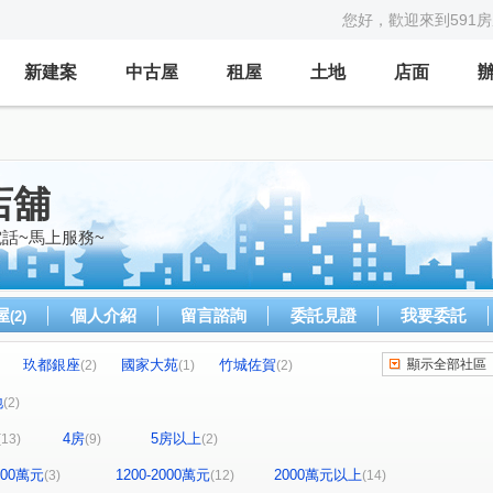
您好，歡迎來到591
新建案
中古屋
租屋
土地
店面
店舖
話~馬上服務~
屋
個人介紹
留言諮詢
委託見證
我要委託
(2)
玖都銀座
國家大苑
竹城佐賀
顯示全部社區
(2)
(1)
(2)
八方馥寓
佳昂仁愛富
愛上仁愛
(1)
(1)
(1)
地
(2)
新潤翡麗
松柏盧
亞昕御金香
(2)
(1)
(1)
4房
5房以上
(13)
(9)
(2)
美麗殿
力霸倫敦城劍橋區
(1)
(1)
瑞平
麗園二街
仁愛路二段
(1)
(1)
(5)
1200萬元
1200-2000萬元
2000萬元以上
(3)
(12)
(14)