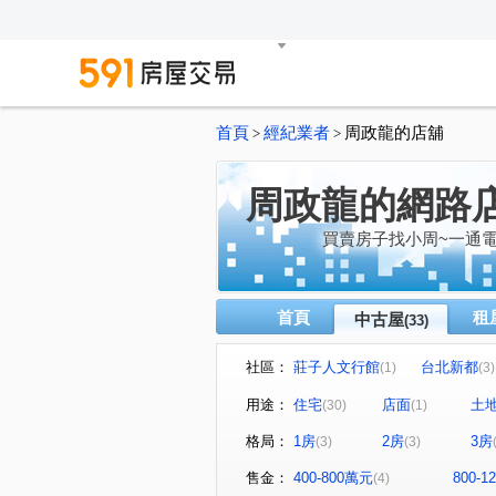
首頁
經紀業者
周政龍的店舖
>
>
周政龍的網路
買賣房子找小周~一通電
首頁
租
中古屋
(33)
社區：
莊子人文行館
台北新都
(1)
(3)
凱旋世界
百年樂透
(2)
(1)
用途：
住宅
店面
土
(30)
(1)
豐邑氧森
遠雄未來之光
(2)
(2)
格局：
1房
2房
3房
(3)
(3)
林口快易通
帝品御花園
(1)
(1)
玄泰new star
大景小城
(1)
(1)
售金：
400-800萬元
800-
(4)