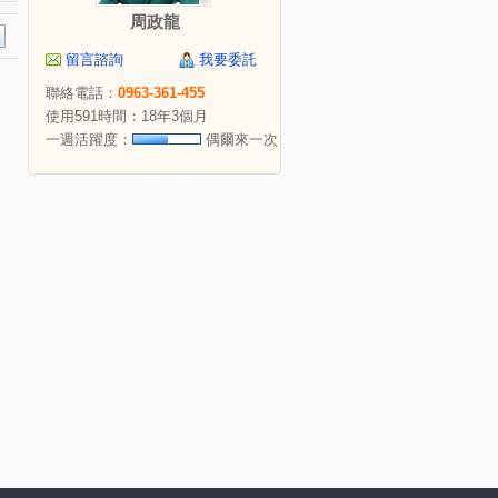
周政龍
留言諮詢
我要委託
聯絡電話：
0963-361-455
使用591時間：18年3個月
一週活躍度：
偶爾來一次