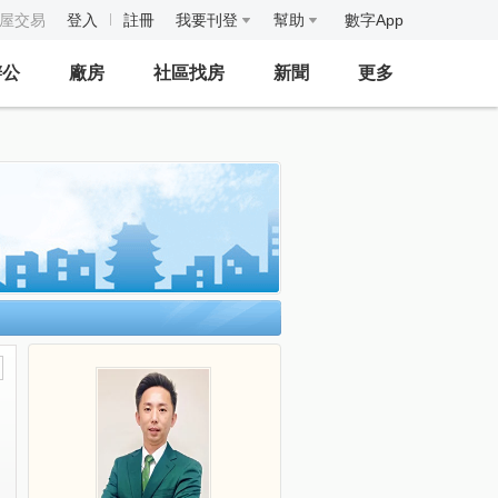
房屋交易
登入
註冊
我要刊登
幫助
數字App
辦公
廠房
社區找房
新聞
更多