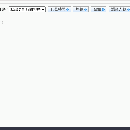
文化三路二段
文化二路一段
文德二路
(5)
(3)
(1)
學路
紅寶七街
華亞三路
公園路
(2)
(1)
(2)
(1)
刊登時間
坪數
金額
瀏覽人數
排序：
和街
四維路
優美街
(1)
(1)
(1)
唷！