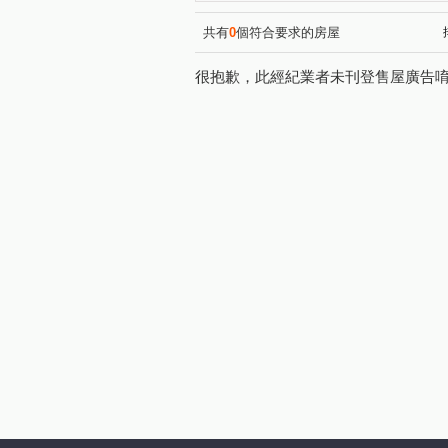
民享路
仁愛路一段
(2)
(1)
文林四街
民權路
樂
(1)
(1)
共有
0
個符合要求的房屋
桃三街
復興一路
銀
(1)
(1)
很抱歉，此經紀業者未刊登售屋廣告