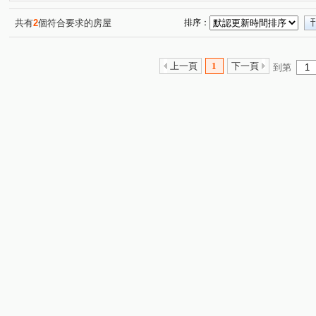
富宇悅峰
萬事OK
麗園二街
仁愛路二段
(1)
(1)
(1)
(5)
仁愛路一段
文化三路二段
文化二路一段
文德
(1)
(5)
(4)
共有
2
個符合要求的房屋
排序：
民權路
樂學路
紅寶七街
華亞三路
公園
(1)
(2)
(1)
(2)
復興一路
銀和街
四維路
優美街
三民路
(1)
(1)
(1)
(1)
(
上一頁
1
下一頁
到第
文化二路
民有街
(1)
(1)