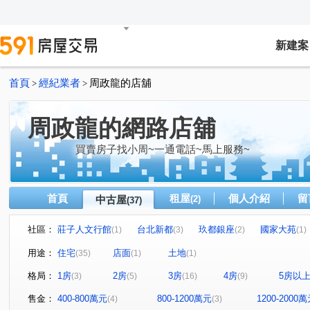
新建案
首頁
經紀業者
周政龍的店舖
>
>
周政龍的網路店舖
買賣房子找小周~一通電話~馬上服務~
首頁
租屋
個人介紹
留
中古屋
(2)
(37)
社區：
莊子人文行館
台北新都
玖都銀座
國家大苑
(1)
(3)
(2)
(1)
凱旋世界
百年樂透
八方馥寓
佳昂仁愛富
(2)
(1)
(1)
(1)
用途：
住宅
店面
土地
(35)
(1)
(1)
豐邑氧森
遠雄未來之光
新潤翡麗
松柏盧
(2)
(2)
(2)
(1)
格局：
1房
2房
3房
4房
5房以
(3)
(5)
(16)
(9)
林口快易通
帝品御花園
美麗殿
力霸倫敦城劍
(1)
(1)
(1)
玄泰new star
大景小城
亞昕星空樹
鴻築金捷
(1)
(1)
(1)
售金：
400-800萬元
800-1200萬元
1200-2000
(4)
(3)