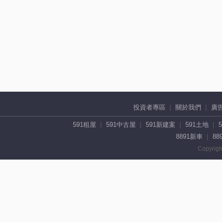
投資者專區
關於我們
廣
591租屋
591中古屋
591新建案
591土地
8891新車
88
Copyrigh