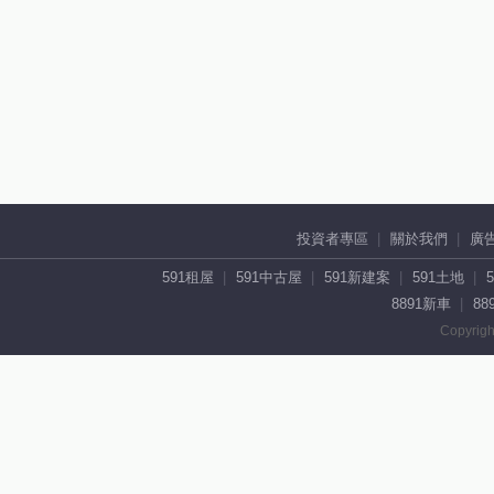
投資者專區
關於我們
廣
591租屋
591中古屋
591新建案
591土地
8891新車
88
Copyrigh