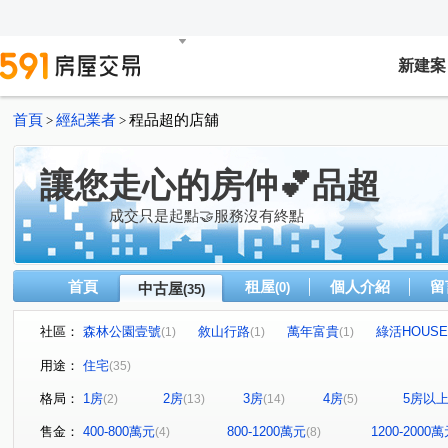
新建案
首頁
經紀業者
程品超的店舖
>
>
讓您走心的房仲💕品超
成交只是起點🤝服務沒有終點
首頁
租屋
個人介紹
留
中古屋
(0)
(35)
社區：
森林公園壹號
敘山行路
萬年富貴
綠活HOUSE
(1)
(1)
(1)
市政愛悅
太子四季
御景江山
遠雄之星5
(1)
(1)
(1)
(1)
用途：
住宅
(35)
新生街224號
允將一著
心之所向
豐臣庭園
(1)
(1)
(1)
(1)
格局：
1房
2房
3房
4房
5房以
(2)
(13)
(14)
(5)
勝邦茵悅墅
大東家南園
鋐大麗緻
齊營春曉
(1)
(1)
(1)
(1)
樂巢代
巨鼎TOWER花園
生命之泉
海銘寬玉
(1)
(1)
(1)
(1
售金：
400-800萬元
800-1200萬元
1200-2000
(4)
(8)