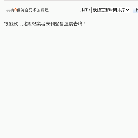
貝多芬園邸園
泰御天鑄Ⅱ
登陽城之華
VVS1
(1)
(1)
(1)
(1)
科森苑
一心街
精誠路
萬年五街
保成一
(1)
(1)
(1)
(1)
共有
0
個符合要求的房屋
排序：
臺灣大道三段
臺灣大道四段
西屯路三段
港新
(1)
(1)
(1)
很抱歉，此經紀業者未刊登售屋廣告唷！
環太東路
新生街
青海南街
祥和路
漢翔
(2)
(1)
(1)
(1)
學府路
松園三路
永和路
八德二路
東華
(1)
(1)
(1)
(1)
安和路
平等二街
樹孝路
美村路一段
大
(1)
(1)
(1)
(1)
青海路二段
敦富六街
福順路
月祥路
大
(2)
(1)
(1)
(1)