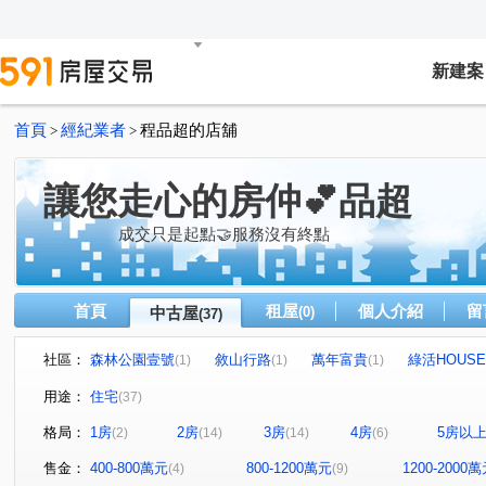
新建案
首頁
經紀業者
程品超的店舖
>
>
讓您走心的房仲💕品超
成交只是起點🤝服務沒有終點
首頁
租屋
個人介紹
留
中古屋
(0)
(37)
社區：
森林公園壹號
敘山行路
萬年富貴
綠活HOUSE
(1)
(1)
(1)
市政愛悅
太子四季
御景江山
遠雄之星5
(1)
(1)
(1)
(1)
用途：
住宅
(37)
新生街224號
允將一著
心之所向
豐臣庭園
(1)
(1)
(1)
(1)
格局：
1房
2房
3房
4房
5房以
(2)
(14)
(14)
(6)
勝邦茵悅墅
大東家南園
鋐大麗緻
齊營春曉
(1)
(1)
(1)
(1)
樂巢代
巨鼎TOWER花園
生命之泉
海銘寬玉
(1)
(1)
(1)
(1
售金：
400-800萬元
800-1200萬元
1200-2000
(4)
(9)