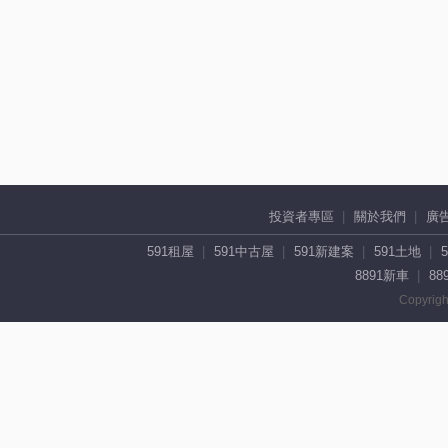
投資者專區
關於我們
廣
591租屋
591中古屋
591新建案
591土地
8891新車
88
Copyrigh