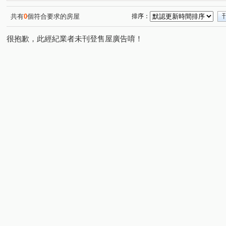
貝多芬園邸園
泰御天鑄Ⅱ
登陽城之華
VVS1
(1)
(1)
(1)
(1)
科森苑
時代一景
一心街
精誠路
萬年五
(1)
(1)
(1)
(1)
共有
0
個符合要求的房屋
排序：
建功路
臺灣大道三段
臺灣大道四段
西屯路三
(1)
(1)
(1)
很抱歉，此經紀業者未刊登售屋廣告唷！
高鐵路二段
環太東路
新生街
青海南街
(2)
(2)
(1)
(1)
文化南路
學府路
松園三路
永和路
八德
(1)
(1)
(1)
(1)
學田路
安和路
平等二街
樹孝路
美村路
(1)
(1)
(1)
(1)
青海路二段
敦富六街
福順路
月祥路
大
(2)
(1)
(1)
(1)
福中十五街
(1)