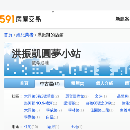
新建案
首頁
經紀業者
洪振凱的店舖
>
>
洪振凱圓夢小站
使命必達
首頁
租屋
個人介紹
留
中古屋
(2)
(12)
社區：
大同路5巷2號華廈
麗寶國際館
文詠
一品陞月
(2)
(2)
(1)
(
樂河郡NO.9-禮河
樂活郡
白雞68號之349
偉能
(1)
(1)
(1)
大同路
學成路
學林路
佳園路二段
南雅
(3)
(2)
(1)
(1)
學勤路
白雞
(1)
(1)
用途：
住宅
廠房
土地
(10)
(1)
(1)