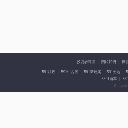
投資者專區
關於我們
廣
591租屋
591中古屋
591新建案
591土地
8891新車
88
Copyrigh