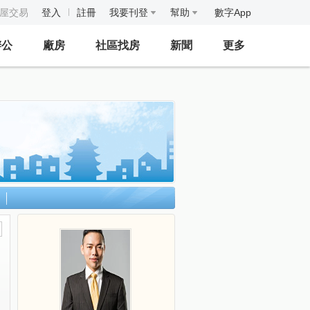
房屋交易
登入
註冊
我要刊登
幫助
數字App
辦公
廠房
社區找房
新聞
更多