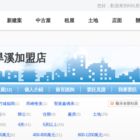
您好，歡迎來到591
新建案
中古屋
租屋
土地
店面
旱溪加盟店
租屋
個人介紹
留言諮詢
委託見證
我要委託
(12)
竹城福岡
昂峰惟美
聖家鑫傳承
顯示全部社區
(1)
(1)
(1)
心中的日月
大地城國
逢甲金鑽
(1)
(1)
(1)
面
辦公
住辦
廠房
土地
(9)
(5)
(4)
(3)
(29)
華宮庭園
惠宇富山居
紳寶樓
(1)
(1)
(1)
4房
5房以上
(60)
(41)
(34)
鉑金愛悦
薇納市花園別墅特區
恆山和合
(2)
(1)
(1)
總太美樂地
國產進化大樓
白天下
(1)
(1)
(1)
400萬元
400-800萬元
800-1200萬元
(6)
(21)
(40)