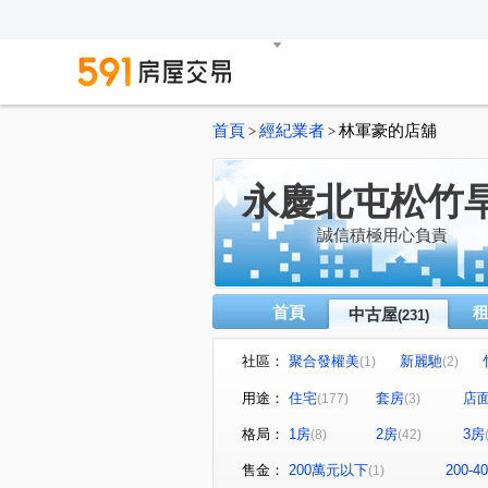
首頁
經紀業者
林軍豪的店舖
>
>
永慶北屯松竹
誠信積極用心負責
首頁
中古屋
(231)
社區：
聚合發權美
新麗馳
(1)
(2)
泓瑞綠雅圖
潭子京城
(4)
(1)
用途：
住宅
套房
店
(177)
(3)
精誠藏謐
豐邑太原YES
(1)
(1)
格局：
1房
2房
3房
(8)
(42)
川普皇家
文心愛悦
(1)
(2)
金殿888
泓瑞崇德薈
(1)
(1)
售金：
200萬元以下
200-
(1)