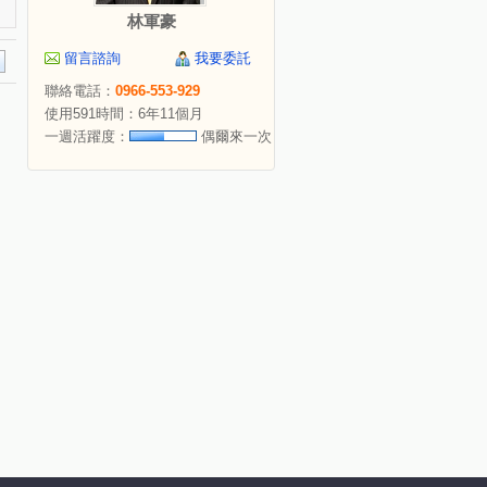
林軍豪
留言諮詢
我要委託
聯絡電話：
0966-553-929
使用591時間：6年11個月
一週活躍度：
偶爾來一次