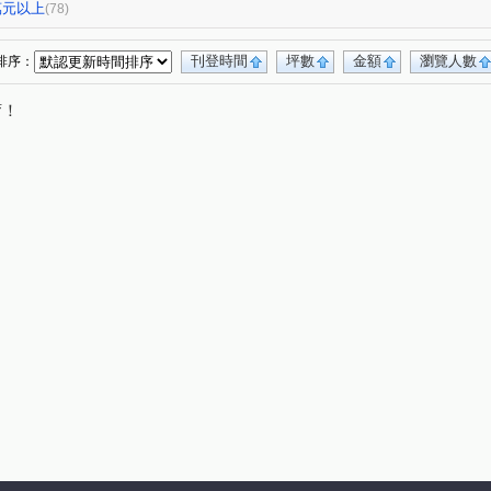
3
高峰領袖八期
允將青曦
悅來
(1)
(1)
(2)
(1)
0萬元以上
(78)
聯悦馨
波音市銀翼
聖及第
(2)
(1)
(1)
NO.13
富宇豐景
台中公園別墅
(1)
(1)
(1)
刊登時間
坪數
金額
瀏覽人數
排序：
東山龍庭
現代羅馬
浩瀚森之道
(1)
(1)
(2)
唷！
下大樓
佳福皇璽
佳福大於
盛築玥
(2)
(1)
(2)
(1)
青海創世紀
典藏中科
富貴吉祥吉棟
(1)
(1)
(1)
張三的家
中正實業大樓
(1)
(1)
(1)
龍閣
赫里翁臻愛
芳鄰名邸
(1)
(1)
(1)
(2)
圖
麗園道
潤隆鉑悅
潤隆鉑悦
(1)
(1)
(1)
(1)
情定水蓮三期
勝美新東區
聚佳大值
(1)
(1)
(1)
經貿磐石
總太拾光
冠勇美臻館
(1)
(1)
(1)
太子臻品
世紀雲品
天之驕子
(1)
(1)
(1)
x4
好萊塢大廈
百昱可悅
公園大街
(1)
(1)
(1)
(1)
博觀邸
達麗創世紀
昂峰詠青
(1)
(1)
(1)
惠宇開朗
狀元及第
情定水蓮九期
(1)
(1)
(1)
牛津教育世界
左右逢源
良聚知樂
(1)
(1)
(1)
漢唐盛世
安居樂業
允將澄境
(1)
(1)
(1)
(1)
櫻花大櫻國2
紅竹段
仁平段
(1)
(2)
(1)
宵里段
南簡段
永春東六路
軍榮一街
(1)
(1)
(1)
(4)