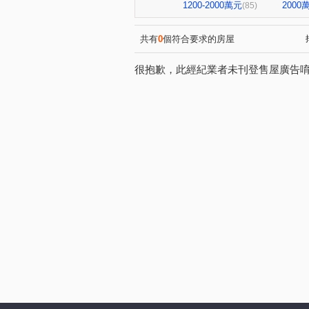
寶輝園道尊邸
達麗居山G
(1)
1200-2000萬元
200
(85)
寶輝世紀花園
磐興寬心
(1)
(1)
聯悦臻
格林
情定水蓮
(1)
(1)
共有
0
個符合要求的房屋
米蘭雙星
庭林群青
(1)
(1)
很抱歉，此經紀業者未刊登售屋廣告
宏全世界廣場
中港世貿天
(1)
國揚時代
城鈺深晴
(1)
(1)
鴻邑璞麗
五權路22巷華廈
(1)
中正實業大樓
富宇讀樂樂
(1)
畢卡索梅川陽明
泓瑞綠雅
(1)
豐賦
虎嘯中村國宅
(1)
(1)
畢卡索藝術花園七期白宮
(1)
大城凱悅
英郡歐洲園林
(1)
(1)
親家中央公園
浩瀚創立方4
(1)
植幸福
早安清境
科
(1)
(1)
皇凱富寓
文心威秀
(1)
(1)
四季天韻
熊貓天下
(1)
(1)
漢宇琢森
頂好文心春之頌
(1)
悅合樂成
安心誠家3期
(3)
(2)
敦和段
鑫港尾段
口
(1)
(1)