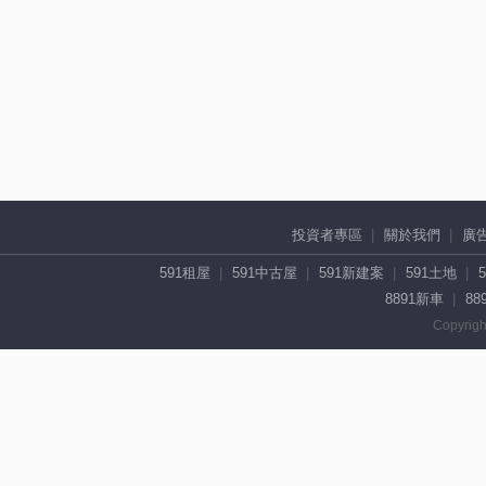
投資者專區
關於我們
廣
591租屋
591中古屋
591新建案
591土地
8891新車
88
Copyrigh