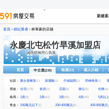
新建案
首頁
經紀業者
林軍豪的店舖
>
>
永慶北屯松竹旱溪加盟店
誠信積極用心負責
首頁
租屋
個人介紹
中古屋
(12)
(230)
社區：
聚合發權美
新麗馳
竹城福岡
昂峰惟美
(1)
(2)
(1)
(1)
泓瑞綠雅圖
潭子京城
心中的日月
大地城國
(4)
(1)
(1)
(1)
用途：
住宅
套房
店面
辦公
住辦
(176)
(3)
(9)
(5)
(4)
精誠藏謐
豐邑太原YES
華宮庭園
惠宇富山居
(1)
(1)
(1)
(
格局：
1房
2房
3房
4房
5房以
(8)
(42)
(60)
(40)
川普皇家
文心愛悦
鉑金愛悦
薇納市花園別墅
(1)
(2)
(2)
金殿888
泓瑞崇德薈
總太美樂地
國產進化大
(1)
(1)
(1)
售金：
200萬元以下
200-400萬元
400-800萬元
(1)
(6)