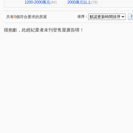
寶輝園道尊邸
達麗居山G3
高峰領袖八期
允將
(1)
(1)
(1)
1200-2000萬元
2000萬元以上
(84)
(78)
寶輝世紀花園
磐興寬心
聯悦馨
波音市銀翼
(1)
(1)
(2)
(1)
聯悦臻
格林
情定水蓮NO.13
富宇豐景
(1)
(1)
(1)
(1)
共有
0
個符合要求的房屋
排序：
米蘭雙星
庭林群青
東山龍庭
現代羅馬
(1)
(1)
(1)
(1)
很抱歉，此經紀業者未刊登售屋廣告唷！
宏全世界廣場
中港世貿天下大樓
佳福皇璽
佳
(1)
(2)
(1)
國揚時代
城鈺深晴
青海創世紀
典藏中科
(1)
(1)
(1)
(1)
鴻邑璞麗
五權路22巷華廈
張三的家
中正實業
(1)
(1)
(1)
中正實業大樓
富宇讀樂樂
龍閣
赫里翁臻愛
(1)
(1)
(1)
(1)
畢卡索梅川陽明
泓瑞綠雅圖
麗園道
潤隆鉑悅
(1)
(1)
(1)
(
豐賦
虎嘯中村國宅
情定水蓮三期
勝美新東區
(1)
(1)
(1)
(
畢卡索藝術花園七期白宮
經貿磐石
總太拾光
(1)
(1)
(1)
大城凱悅
英郡歐洲園林
太子臻品
世紀雲品
(1)
(1)
(1)
(1)
親家中央公園
浩瀚創立方4x4
好萊塢大廈
百
(1)
(1)
(1)
植幸福
早安清境
科博觀邸
達麗創世紀
(1)
(1)
(1)
(1)
皇凱富寓
文心威秀
惠宇開朗
狀元及第
(1)
(1)
(1)
(1)
四季天韻
熊貓天下
牛津教育世界
左右逢源
(1)
(1)
(1)
(1)
漢宇琢森
頂好文心春之頌
漢唐盛世
安居樂業
(1)
(1)
(1)
(
悅合樂成
安心誠家3期
櫻花大櫻國2
紅竹段
(3)
(2)
(1)
(2)
敦和段
鑫港尾段
口宵里段
南簡段
永春
(1)
(1)
(1)
(1)