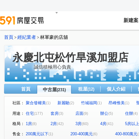
新建案
首頁
經紀業者
林軍豪的店舖
>
>
永慶北屯松竹旱溪加盟店
誠信積極用心負責
首頁
租屋
個人介紹
中古屋
(12)
(231)
社區：
聚合發權美
新麗馳
竹城福岡
昂峰惟美
(1)
(2)
(1)
(1)
泓瑞綠雅圖
潭子京城
心中的日月
大地城國
(4)
(1)
(1)
(1)
用途：
住宅
套房
店面
辦公
住辦
(177)
(3)
(9)
(5)
(4)
精誠藏謐
豐邑太原YES
華宮庭園
惠宇富山居
(1)
(1)
(1)
(
格局：
1房
2房
3房
4房
5房以
(8)
(42)
(60)
(41)
川普皇家
文心愛悦
鉑金愛悦
薇納市花園別墅
(1)
(2)
(2)
金殿888
泓瑞崇德薈
總太美樂地
國產進化大
(1)
(1)
(1)
售金：
200萬元以下
200-400萬元
400-800萬元
(1)
(6)