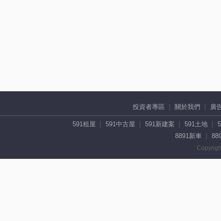
投資者專區
關於我們
廣
591租屋
591中古屋
591新建案
591土地
8891新車
88
Copyrigh