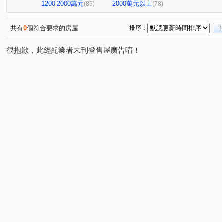
寶輝園道尊邸
達麗居山G3
高峰領袖八期
允將
(1)
(1)
(1)
1200-2000萬元
2000萬元以上
(85)
(78)
寶輝世紀花園
磐興寬心
聯悦馨
波音市銀翼
(1)
(1)
(2)
(1)
聯悦臻
格林
情定水蓮NO.13
富宇豐景
(1)
(1)
(1)
(1)
共有
0
個符合要求的房屋
排序：
米蘭雙星
庭林群青
東山龍庭
現代羅馬
(1)
(1)
(1)
(1)
很抱歉，此經紀業者未刊登售屋廣告唷！
宏全世界廣場
中港世貿天下大樓
佳福皇璽
佳
(1)
(2)
(1)
國揚時代
城鈺深晴
青海創世紀
典藏中科
(1)
(1)
(1)
(1)
鴻邑璞麗
五權路22巷華廈
張三的家
中正實業
(1)
(1)
(1)
中正實業大樓
富宇讀樂樂
龍閣
赫里翁臻愛
(1)
(1)
(1)
(1)
畢卡索梅川陽明
泓瑞綠雅圖
麗園道
潤隆鉑悅
(1)
(1)
(1)
(
豐賦
虎嘯中村國宅
情定水蓮三期
勝美新東區
(1)
(1)
(1)
(
畢卡索藝術花園七期白宮
經貿磐石
總太拾光
(1)
(1)
(1)
大城凱悅
英郡歐洲園林
太子臻品
世紀雲品
(1)
(1)
(1)
(1)
親家中央公園
浩瀚創立方4x4
好萊塢大廈
百
(1)
(1)
(1)
植幸福
早安清境
科博觀邸
達麗創世紀
(1)
(1)
(1)
(1)
皇凱富寓
文心威秀
惠宇開朗
狀元及第
(1)
(1)
(1)
(1)
四季天韻
熊貓天下
牛津教育世界
左右逢源
(1)
(1)
(1)
(1)
漢宇琢森
頂好文心春之頌
漢唐盛世
安居樂業
(1)
(1)
(1)
(
悅合樂成
安心誠家3期
櫻花大櫻國2
紅竹段
(3)
(2)
(1)
(2)
敦和段
鑫港尾段
口宵里段
南簡段
永春
(1)
(1)
(1)
(1)