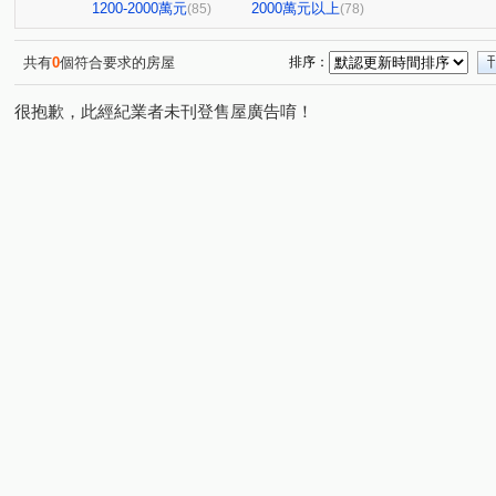
寶輝園道尊邸
達麗居山G3
高峰領袖八期
允將
(1)
(1)
(1)
1200-2000萬元
2000萬元以上
(85)
(78)
寶輝世紀花園
磐興寬心
聯悦馨
波音市銀翼
(1)
(1)
(2)
(1)
聯悦臻
格林
情定水蓮NO.13
富宇豐景
(1)
(1)
(1)
(1)
共有
0
個符合要求的房屋
排序：
米蘭雙星
庭林群青
東山龍庭
現代羅馬
(1)
(1)
(1)
(1)
很抱歉，此經紀業者未刊登售屋廣告唷！
宏全世界廣場
中港世貿天下大樓
佳福皇璽
佳
(1)
(2)
(1)
國揚時代
城鈺深晴
青海創世紀
典藏中科
(1)
(1)
(1)
(1)
鴻邑璞麗
五權路22巷華廈
張三的家
中正實業
(1)
(1)
(1)
中正實業大樓
富宇讀樂樂
龍閣
赫里翁臻愛
(1)
(1)
(1)
(1)
畢卡索梅川陽明
泓瑞綠雅圖
麗園道
潤隆鉑悅
(1)
(1)
(1)
(
豐賦
虎嘯中村國宅
情定水蓮三期
勝美新東區
(1)
(1)
(1)
(
畢卡索藝術花園七期白宮
經貿磐石
總太拾光
(1)
(1)
(1)
大城凱悅
英郡歐洲園林
太子臻品
世紀雲品
(1)
(1)
(1)
(1)
親家中央公園
浩瀚創立方4x4
好萊塢大廈
百
(1)
(1)
(1)
植幸福
早安清境
科博觀邸
達麗創世紀
(1)
(1)
(1)
(1)
皇凱富寓
文心威秀
惠宇開朗
狀元及第
(1)
(1)
(1)
(1)
四季天韻
熊貓天下
牛津教育世界
左右逢源
(1)
(1)
(1)
(1)
漢宇琢森
頂好文心春之頌
漢唐盛世
安居樂業
(1)
(1)
(1)
(
悅合樂成
安心誠家3期
櫻花大櫻國2
紅竹段
(3)
(2)
(1)
(2)
敦和段
鑫港尾段
口宵里段
南簡段
永春
(1)
(1)
(1)
(1)