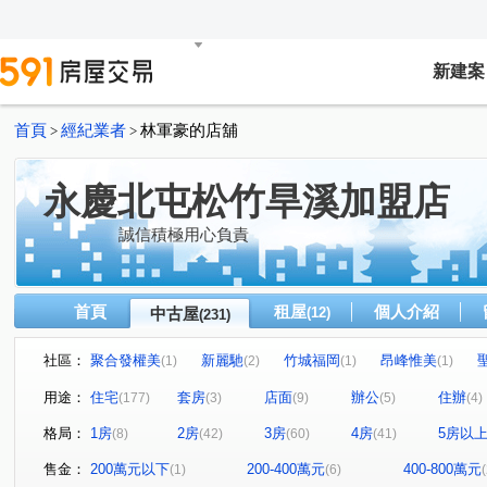
新建案
首頁
經紀業者
林軍豪的店舖
>
>
永慶北屯松竹旱溪加盟店
誠信積極用心負責
首頁
租屋
個人介紹
中古屋
(12)
(231)
社區：
聚合發權美
新麗馳
竹城福岡
昂峰惟美
(1)
(2)
(1)
(1)
泓瑞綠雅圖
潭子京城
心中的日月
大地城國
(4)
(1)
(1)
(1)
用途：
住宅
套房
店面
辦公
住辦
(177)
(3)
(9)
(5)
(4)
精誠藏謐
豐邑太原YES
華宮庭園
惠宇富山居
(1)
(1)
(1)
(
格局：
1房
2房
3房
4房
5房以
(8)
(42)
(60)
(41)
川普皇家
文心愛悦
鉑金愛悦
薇納市花園別墅
(1)
(2)
(2)
金殿888
泓瑞崇德薈
總太美樂地
國產進化大
(1)
(1)
(1)
售金：
200萬元以下
200-400萬元
400-800萬元
(1)
(6)