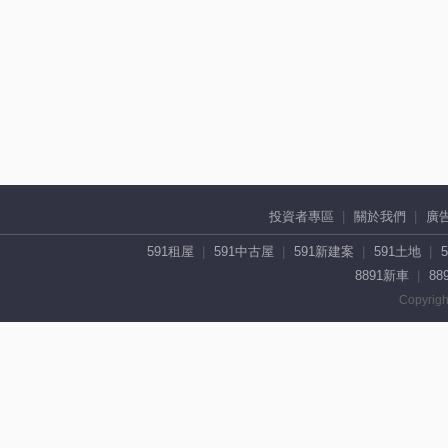
投資者專區
關於我們
廣
591租屋
591中古屋
591新建案
591土地
8891新車
88
Copyrigh