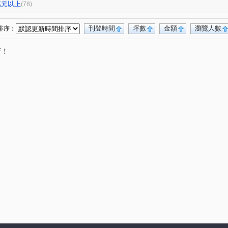
3
高峰領袖八期
允將青曦
悅來
(1)
(1)
(2)
(1)
0萬元以上
(78)
聯悦馨
波音市銀翼
聖及第
(2)
(1)
(1)
NO.13
富宇豐景
台中公園別墅
(1)
(1)
(1)
刊登時間
坪數
金額
瀏覽人數
排序：
東山龍庭
現代羅馬
浩瀚森之道
(1)
(1)
(2)
唷！
下大樓
佳福皇璽
佳福大於
盛築玥
(2)
(1)
(2)
(1)
青海創世紀
典藏中科
富貴吉祥吉棟
(1)
(1)
(1)
張三的家
中正實業大樓
(1)
(1)
(1)
龍閣
赫里翁臻愛
芳鄰名邸
(1)
(1)
(1)
(2)
圖
麗園道
潤隆鉑悅
潤隆鉑悦
(1)
(1)
(1)
(1)
情定水蓮三期
勝美新東區
聚佳大值
(1)
(1)
(1)
經貿磐石
總太拾光
冠勇美臻館
(1)
(1)
(1)
太子臻品
世紀雲品
天之驕子
(1)
(1)
(1)
x4
好萊塢大廈
百昱可悅
公園大街
(1)
(1)
(1)
(1)
博觀邸
達麗創世紀
昂峰詠青
(1)
(1)
(1)
惠宇開朗
狀元及第
情定水蓮九期
(1)
(1)
(1)
牛津教育世界
左右逢源
良聚知樂
(1)
(1)
(1)
漢唐盛世
安居樂業
允將澄境
(1)
(1)
(1)
(1)
櫻花大櫻國2
紅竹段
仁平段
(1)
(2)
(1)
宵里段
南簡段
永春東六路
軍榮一街
(1)
(1)
(1)
(4)