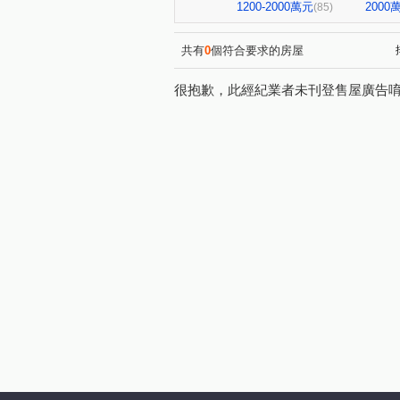
寶輝園道尊邸
達麗居山G
(1)
1200-2000萬元
200
(85)
寶輝世紀花園
磐興寬心
(1)
(1)
聯悦臻
格林
情定水蓮
(1)
(1)
共有
0
個符合要求的房屋
米蘭雙星
庭林群青
(1)
(1)
很抱歉，此經紀業者未刊登售屋廣告
宏全世界廣場
中港世貿天
(1)
國揚時代
城鈺深晴
(1)
(1)
鴻邑璞麗
五權路22巷華廈
(1)
中正實業大樓
富宇讀樂樂
(1)
畢卡索梅川陽明
泓瑞綠雅
(1)
豐賦
虎嘯中村國宅
(1)
(1)
畢卡索藝術花園七期白宮
(1)
大城凱悅
英郡歐洲園林
(1)
(1)
親家中央公園
浩瀚創立方4
(1)
植幸福
早安清境
科
(1)
(1)
皇凱富寓
文心威秀
(1)
(1)
四季天韻
熊貓天下
(1)
(1)
漢宇琢森
頂好文心春之頌
(1)
悅合樂成
安心誠家3期
(3)
(2)
敦和段
鑫港尾段
口
(1)
(1)