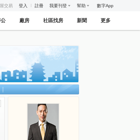
房屋交易
登入
註冊
我要刊登
幫助
數字App
辦公
廠房
社區找房
新聞
更多