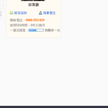
林軍豪
留言諮詢
我要委託
聯絡電話：
0966-553-929
使用591時間：6年11個月
一週活躍度：
偶爾來一次