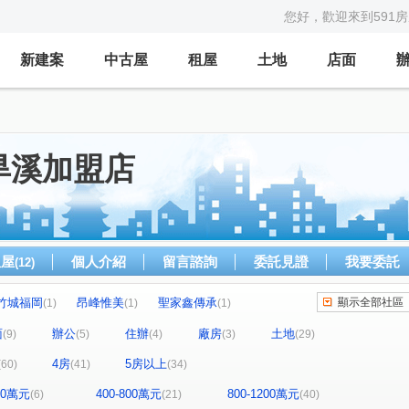
您好，歡迎來到591
新建案
中古屋
租屋
土地
店面
旱溪加盟店
租屋
個人介紹
留言諮詢
委託見證
我要委託
(12)
竹城福岡
昂峰惟美
聖家鑫傳承
顯示全部社區
(1)
(1)
(1)
心中的日月
大地城國
逢甲金鑽
(1)
(1)
(1)
面
辦公
住辦
廠房
土地
(9)
(5)
(4)
(3)
(29)
華宮庭園
惠宇富山居
紳寶樓
(1)
(1)
(1)
4房
5房以上
(60)
(41)
(34)
鉑金愛悦
薇納市花園別墅特區
恆山和合
(2)
(1)
(1)
總太美樂地
國產進化大樓
白天下
(1)
(1)
(1)
400萬元
400-800萬元
800-1200萬元
(6)
(21)
(40)