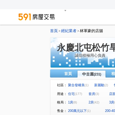
首頁
經紀業者
林軍豪的店舖
>
>
永慶北屯松竹
誠信積極用心負責
首頁
中古屋
(231)
社區：
聚合發權美
新麗馳
(1)
(2)
泓瑞綠雅圖
潭子京城
(4)
(1)
用途：
住宅
套房
店
(177)
(3)
精誠藏謐
豐邑太原YES
(1)
(1)
格局：
1房
2房
3房
(8)
(42)
川普皇家
文心愛悦
(1)
(2)
金殿888
泓瑞崇德薈
(1)
(1)
售金：
200萬元以下
200-
(1)