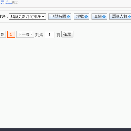
3
高峰領袖八期
允將青曦
悅來
(1)
(1)
(2)
(1)
0萬元以上
(81)
聯悦馨
波音市銀翼
聖及第
(2)
(1)
(1)
NO.13
富宇豐景
台中公園別墅
(1)
(1)
(1)
刊登時間
坪數
金額
瀏覽人數
排序：
東山龍庭
現代羅馬
浩瀚森之道
(1)
(1)
(2)
下大樓
佳福皇璽
佳福大於
盛築玥
(2)
(1)
(2)
(1)
一頁
1
下一頁
到第
頁
青海創世紀
典藏中科
富貴吉祥吉棟
(1)
(1)
(1)
張三的家
海拔四八一五
(1)
(1)
(2)
樓
富宇讀樂樂
龍閣
赫里翁臻愛
(1)
(1)
(1)
(1)
泓瑞綠雅圖
麗園道
潤隆鉑悅
(1)
(1)
(1)
(1)
中村國宅
情定水蓮三期
勝美新東區
(1)
(1)
(1)
七期白宮
經貿磐石
總太拾光
(1)
(1)
(1)
英郡歐洲園林
太子臻品
世紀雲品
(1)
(1)
(1)
浩瀚創立方4x4
好萊塢大廈
百昱可悅
(1)
(1)
(1)
安清境
科博觀邸
達麗創世紀
(1)
(1)
(1)
文心威秀
惠宇開朗
狀元及第
(1)
(1)
(1)
四季天韻
熊貓天下
牛津教育世界
(1)
(1)
(1)
(1)
漢宇琢森
頂好文心春之頌
漢唐盛世
(1)
(1)
(1)
文心百利
悅合樂成
安心誠家3期
(1)
(3)
(2)
春福興波
紅竹段
仁平段
敦和段
(1)
(2)
(1)
(1)