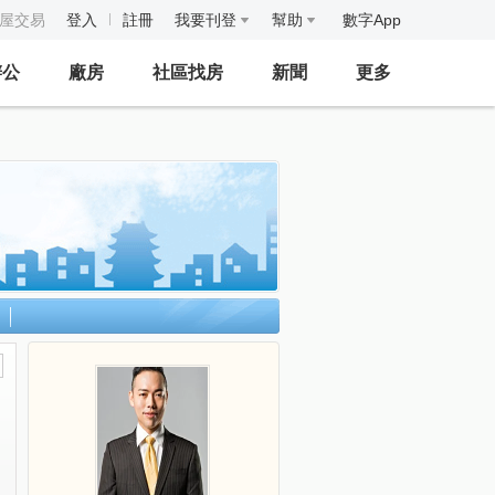
房屋交易
登入
註冊
我要刊登
幫助
數字App
辦公
廠房
社區找房
新聞
更多