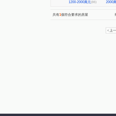
寶輝園道尊邸
達麗居山G
(1)
1200-2000萬元
200
(86)
寶輝世紀花園
磐興寬心
(1)
(1)
聯悦臻
格林
情定水蓮
(1)
(1)
共有
1
個符合要求的房屋
米蘭雙星
庭林群青
(1)
(1)
宏全世界廣場
中港世貿天
(1)
上
國揚時代
城鈺深晴
(1)
(1)
鴻邑璞麗
五權路22巷華廈
(1)
中正實業大樓
中正實業大
(1)
芳鄰名邸
畢卡索梅川陽明
(2)
潤隆鉑悦
豐賦
虎嘯
(1)
(1)
聚佳大值
畢卡索藝術花園
(1)
冠勇美臻館
大城凱悅
(1)
(1)
天之驕子
親家中央公園
(1)
(1)
公園大街
植幸福
早
(1)
(1)
昂峰詠青
皇凱富寓
(1)
(1)
國際音樂廳
情定水蓮九期
(1)
左右逢源
良聚知樂
(1)
(1)
安居樂業
允將澄境
(1)
(1)
櫻花大櫻國2
佳昂太和2
(1)
(1)