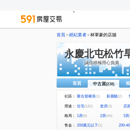
首頁
經紀業者
林軍豪的店舖
>
>
永慶北屯松竹
誠信積極用心負責
首頁
中古屋
(238)
社區：
聚合發權美
新麗馳
(1)
(2)
泓瑞綠雅圖
潭子京城
(4)
(1)
用途：
住宅
套房
店
(182)
(3)
精誠藏謐
豐邑太原YES
(1)
(1)
格局：
1房
2房
3房
(8)
(44)
川普皇家
文心愛悦
(1)
(2)
金殿888
泓瑞崇德薈
(1)
(1)
售金：
200萬元以下
200-
(1)