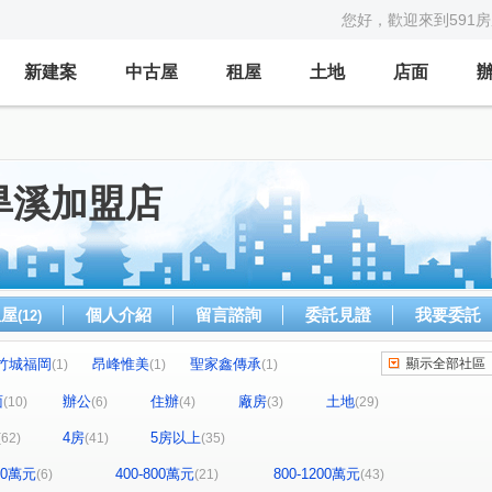
您好，歡迎來到591
新建案
中古屋
租屋
土地
店面
旱溪加盟店
租屋
個人介紹
留言諮詢
委託見證
我要委託
(12)
竹城福岡
昂峰惟美
聖家鑫傳承
顯示全部社區
(1)
(1)
(1)
心中的日月
大地城國
逢甲金鑽
(1)
(1)
(1)
面
辦公
住辦
廠房
土地
(10)
(6)
(4)
(3)
(29)
華宮庭園
惠宇富山居
紳寶樓
(1)
(1)
(1)
4房
5房以上
(62)
(41)
(35)
鉑金愛悦
薇納市花園別墅特區
恆山和合
(2)
(1)
(1)
總太美樂地
國產進化大樓
白天下
(1)
(1)
(1)
400萬元
400-800萬元
800-1200萬元
(6)
(21)
(43)