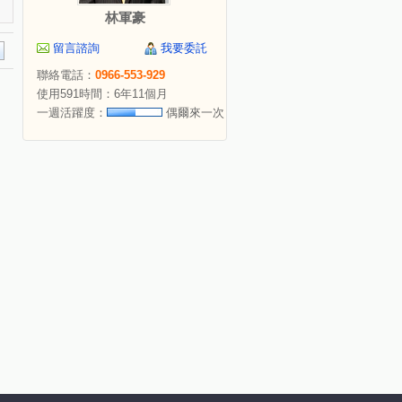
林軍豪
留言諮詢
我要委託
聯絡電話：
0966-553-929
使用591時間：6年11個月
一週活躍度：
偶爾來一次