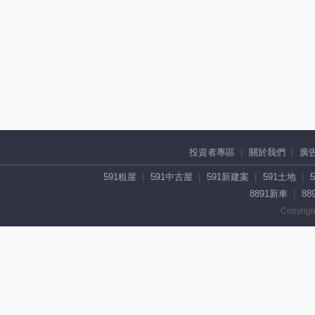
投資者專區
關於我們
廣
591租屋
591中古屋
591新建案
591土地
8891新車
88
Copyrigh