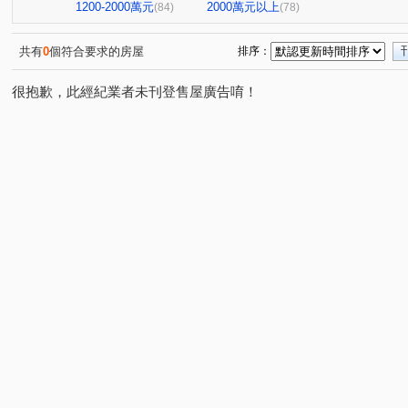
寶輝園道尊邸
達麗居山G3
高峰領袖八期
允將
(1)
(1)
(1)
1200-2000萬元
2000萬元以上
(84)
(78)
寶輝世紀花園
磐興寬心
聯悦馨
波音市銀翼
(1)
(1)
(2)
(1)
聯悦臻
格林
情定水蓮NO.13
富宇豐景
(1)
(1)
(1)
(1)
共有
0
個符合要求的房屋
排序：
米蘭雙星
庭林群青
東山龍庭
現代羅馬
(1)
(1)
(1)
(1)
很抱歉，此經紀業者未刊登售屋廣告唷！
宏全世界廣場
中港世貿天下大樓
佳福皇璽
佳
(1)
(2)
(1)
國揚時代
城鈺深晴
青海創世紀
典藏中科
(1)
(1)
(1)
(1)
鴻邑璞麗
五權路22巷華廈
張三的家
中正實業
(1)
(1)
(1)
中正實業大樓
富宇讀樂樂
龍閣
赫里翁臻愛
(1)
(1)
(1)
(1)
畢卡索梅川陽明
泓瑞綠雅圖
麗園道
潤隆鉑悅
(1)
(1)
(1)
(
豐賦
虎嘯中村國宅
情定水蓮三期
勝美新東區
(1)
(1)
(1)
(
畢卡索藝術花園七期白宮
經貿磐石
總太拾光
(1)
(1)
(1)
大城凱悅
英郡歐洲園林
太子臻品
世紀雲品
(1)
(1)
(1)
(1)
親家中央公園
浩瀚創立方4x4
好萊塢大廈
百
(1)
(1)
(1)
植幸福
早安清境
科博觀邸
達麗創世紀
(1)
(1)
(1)
(1)
皇凱富寓
文心威秀
惠宇開朗
狀元及第
(1)
(1)
(1)
(1)
四季天韻
熊貓天下
牛津教育世界
左右逢源
(1)
(1)
(1)
(1)
漢宇琢森
頂好文心春之頌
漢唐盛世
安居樂業
(1)
(1)
(1)
(
悅合樂成
安心誠家3期
櫻花大櫻國2
佳昂太和
(3)
(2)
(1)
仁平段
敦和段
鑫港尾段
口宵里段
南簡
(1)
(1)
(1)
(1)