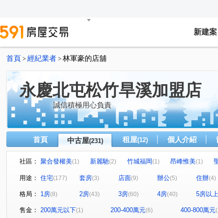
新建案
首頁
經紀業者
林軍豪的店舖
>
>
永慶北屯松竹旱溪加盟店
誠信積極用心負責
首頁
租屋
個人介紹
中古屋
(12)
(231)
社區：
聚合發權美
新麗馳
竹城福岡
昂峰惟美
(1)
(2)
(1)
(1)
泓瑞綠雅圖
潭子京城
心中的日月
大地城國
(4)
(1)
(1)
(1)
用途：
住宅
套房
店面
辦公
住辦
(177)
(3)
(9)
(5)
(4)
精誠藏謐
豐邑太原YES
華宮庭園
惠宇富山居
(1)
(1)
(1)
(
格局：
1房
2房
3房
4房
5房以
(8)
(43)
(60)
(40)
川普皇家
文心愛悦
鉑金愛悦
薇納市花園別墅
(1)
(2)
(2)
金殿888
泓瑞崇德薈
總太美樂地
國產進化大
(1)
(1)
(1)
售金：
200萬元以下
200-400萬元
400-800萬元
(1)
(6)