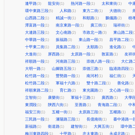
逢甲路
龍安街
熱河路一段
太和東街
中
(3)
(1)
(1)
(1)
環中東路三段
人和路
東方二街
大德街
(5)
(1)
(1)
(2)
山西路二段
精誠一街
和順路
鵬儀路
樹
(1)
(1)
(1)
(2)
潭富路一段
南京東路一段
廣三街
瑞祥街
(1)
(1)
(1)
(2)
大連路三段
文心南路
市政北一路
東山路二段
(1)
(2)
(3)
(
中華路一段
振福路
東山路一段
昌平路二段
(1)
(3)
(3)
(1)
十甲東二街
員集路二段
太順路
進化路
(1)
(1)
(2)
(1)
大進街
屏西路
太原路一段
敦富路
友祥
(1)
(1)
(1)
(1)
祥順路一段
河南路三段
崇德八路一段
大仁路
(1)
(1)
(1)
大明一路
山腳路五段
崇德三路
臨港路四段
(1)
(1)
(1)
(1)
松竹路一段
豐勢路一段
南河村
福仁街
(1)
(1)
(1)
(1)
松竹路二段
軍福十六路
雙十路二段
善化路
(2)
(1)
(1)
(1)
祥順東路二段
育仁路
東光園路
文心路一段
(1)
(2)
(2)
(1)
立智街
康樂街
軍福十三路
廣西路
大學
(1)
(1)
(1)
(1)
東潤段
陝西六街
至善路
青海路二段
中
(1)
(1)
(1)
(1)
福安三街
五權一街
太原路三段
五權路
(1)
(1)
(2)
(1)
三民路一段
瀋陽路三段
長億南街
臺中港路一
(1)
(1)
(1)
新福路
衛道路
建智街
大興五街
環中路
(1)
(1)
(1)
(1)
梅川東路四段
十甲路
忠太東路
永成北路
(1)
(1)
(1)
(1)