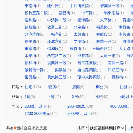
東南街
建仁街
中和街五段
碧園路一段
(1)
(1)
(1)
(1)
松竹五路二段
福昌街
中平路
嶺東南路
(1)
(1)
(1)
(1)
勝利路
中清路一段
福潭路
東平路
育樂
(2)
(2)
(1)
(1)
啟航路
敦富二街
北屯路
福星路
南鄉路
(1)
(1)
(1)
(1)
(
頭汴坑段
梅亭街
太興路
興龍段
南興路
(2)
(1)
(1)
(1)
(
信平路
漢成六街
文德街
興華一路
雅潭
(1)
(1)
(1)
(1)
重慶路
倡和段
興義街
三民西路
大明路
(1)
(1)
(1)
(1)
(
水景街
西屯路二段
成都路
太原一街
自
(1)
(1)
(1)
(1)
新和街
復興路一段
昌平路五段
南興一路
(1)
(1)
(1)
(1)
景賢南一路
樂業路
自由路四段
和順三街
(1)
(1)
(1)
(1)
復興路
員集路三段
環中東路四段
舜苑街
(2)
(1)
(1)
(1)
用途：
住宅
套房
店面
辦公
住辦
(176)
(3)
(9)
(5)
(4)
格局：
1房
2房
3房
4房
5房以
(8)
(42)
(60)
(40)
售金：
200萬元以下
200-400萬元
400-800萬元
(1)
(6)
1200-2000萬元
2000萬元以上
(84)
(78)
共有
0
個符合要求的房屋
排序：