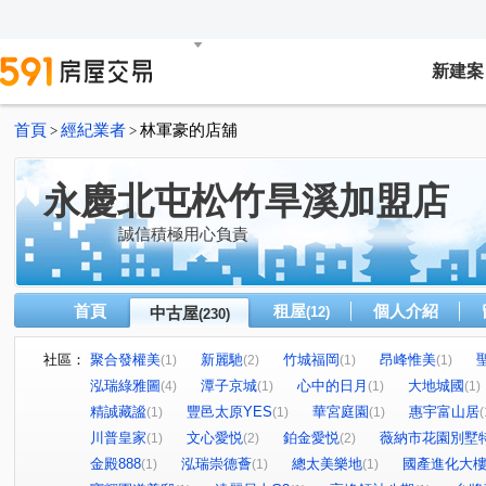
新建案
首頁
經紀業者
林軍豪的店舖
>
>
永慶北屯松竹旱溪加盟店
誠信積極用心負責
首頁
租屋
個人介紹
中古屋
(12)
(230)
社區：
聚合發權美
新麗馳
竹城福岡
昂峰惟美
(1)
(2)
(1)
(1)
泓瑞綠雅圖
潭子京城
心中的日月
大地城國
(4)
(1)
(1)
(1)
精誠藏謐
豐邑太原YES
華宮庭園
惠宇富山居
(1)
(1)
(1)
(
川普皇家
文心愛悦
鉑金愛悦
薇納市花園別墅
(1)
(2)
(2)
金殿888
泓瑞崇德薈
總太美樂地
國產進化大
(1)
(1)
(1)