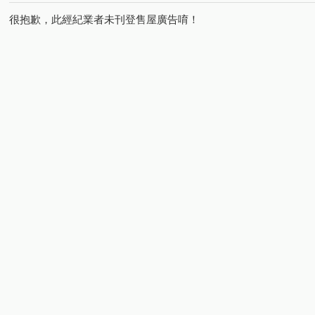
很抱歉，此經紀業者未刊登售屋廣告唷！