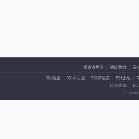
投資者專區
關於我們
廣
591租屋
591中古屋
591新建案
591土地
8891新車
88
Copyrigh