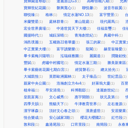
寶輝園道尊邸
達麗居山G3
高峰領袖八期
允將
(1)
(1)
(1)
寶輝世紀花園
磐興寬心
聯悦馨
波音市銀翼
(1)
(1)
(2)
(1)
聯悦臻
格林
情定水蓮NO.13
富宇豐景
(1)
(1)
(1)
(1)
米蘭雙星
庭林群青
東山龍庭
現代羅馬
(1)
(1)
(1)
(1)
宏全世界廣場
中港世貿天下大樓
佳福皇璽
佳
(1)
(2)
(1)
國揚時代
城鈺深晴
青海創世紀
典藏中科
(1)
(1)
(1)
(1)
鴻邑璞麗
五權路22巷華廈
張三的家
中正實業
(1)
(1)
(1)
中正實業大樓
富宇讀樂樂
龍閣
赫里翁臻愛
(1)
(1)
(1)
(1)
畢卡索梅川陽明
泓瑞綠雅圖
麗園道
潤隆鉑悅
(1)
(1)
(1)
(
豐賦
虎嘯中村國宅
情定水蓮三期
勝美新東區
(1)
(1)
(1)
(
畢卡索藝術花園七期白宮
經貿磐石
總太拾光
(1)
(1)
(1)
大城凱悅
英郡歐洲園林
太子臻品
世紀雲品
(1)
(1)
(1)
(1)
親家中央公園
浩瀚創立方4x4
好萊塢大廈
百
(1)
(1)
(1)
植幸福
早安清境
科博觀邸
達麗創世紀
(1)
(1)
(1)
(1)
皇凱富寓
文心威秀
惠宇開朗
狀元及第
(1)
(1)
(1)
(1)
四季天韻
熊貓天下
牛津教育世界
左右逢源
(1)
(1)
(1)
(1)
漢宇琢森
頂好文心春之頌
漢唐盛世
安居樂業
(1)
(1)
(1)
(
悅合樂成
安心誠家3期
櫻花大櫻國2
紅竹段
(3)
(2)
(1)
(2)
敦和段
鑫港尾段
口宵里段
南簡段
永春
(1)
(1)
(1)
(1)